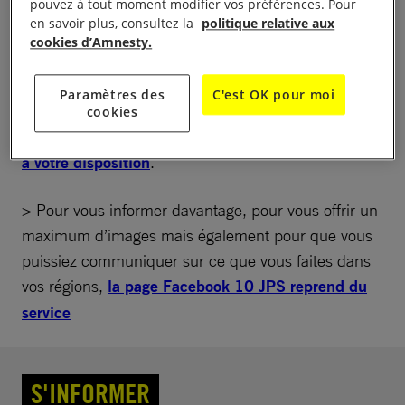
pouvez à tout moment modifier vos préférences. Pour
en savoir plus, consultez la
politique relative aux
cookies d’Amnesty.
Paramètres des
C'est OK pour moi
> Pour annoncer vos événements en lien avec les
cookies
10 JPS 2018,
n’oubliez pas d’utiliser le formulaire
à votre disposition
.
> Pour vous informer davantage, pour vous offrir un
maximum d’images mais également pour que vous
puissiez communiquer sur ce que vous faites dans
vos régions,
la page Facebook 10 JPS reprend du
service
S'INFORMER