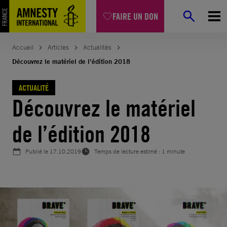
Aller
FAIRE UN DON
au
contenu
Accueil
Articles
Actualités
Découvrez le matériel de l’édition 2018
ACTUALITÉ
Découvrez le matériel
de l’édition 2018
Publié le
17.10.2019
Temps de lecture estimé : 1 minute