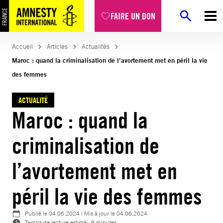
Aller
FAIRE UN DON
au
contenu
Accueil
Articles
Actualités
Maroc : quand la criminalisation de l’avortement met en péril la vie
des femmes
ACTUALITÉ
Maroc : quand la
criminalisation de
l’avortement met en
péril la vie des femmes
Publié le
04.06.2024
| Mis à jour le
04.06.2024
Temps de lecture estimé : 9 minutes