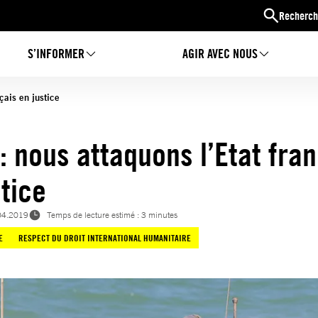
Recherch
S’INFORMER
AGIR AVEC NOUS
çais en justice
 : nous attaquons l’Etat fra
stice
04.2019
Temps de lecture estimé : 3 minutes
E
RESPECT DU DROIT INTERNATIONAL HUMANITAIRE