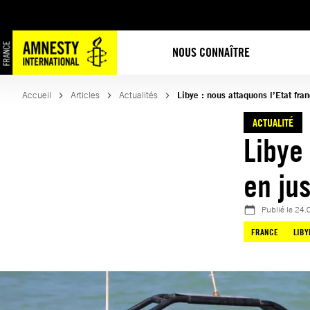
Aller
au
contenu
NOUS CONNAÎTRE
Accueil
Articles
Actualités
Libye : nous attaquons l’Etat fran
ACTUALITÉ
Libye
en ju
Publié le
24.
FRANCE
LIBY