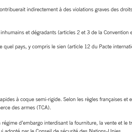
contribuerait indirectement à des violations graves des dro
ents inhumains et dégradants (articles 2 et 3 de la Convent
 quel pays, y compris le sien (article 12 du Pacte internation
rapides à coque semi-rigide. Selon les règles françaises et 
mmerce des armes (TCA).
gime d’embargo interdisant la fourniture, la vente et le tr
lui adopté par le Conseil de sécurité des Nations-Unies.