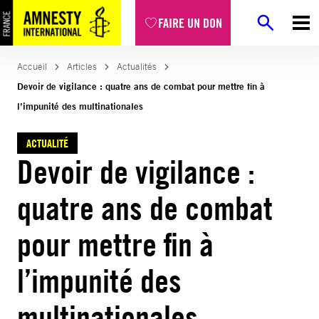
Aller
FAIRE UN DON
au
contenu
Accueil
Articles
Actualités
Devoir de vigilance : quatre ans de combat pour mettre fin à
l’impunité des multinationales
ACTUALITÉ
Devoir de vigilance :
quatre ans de combat
pour mettre fin à
l’impunité des
multinationales