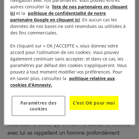
navigation avec nos partenaires. Vous pouvez entres
tenons également à exprimer toutes nos pensées à
autres consulter la
liste de nos partenaires en cliquant
ici
et la
politique de confidentialité de notre
sa famille, et en particulier à son épouse Martyne et
partenaire Google en cliquant ici
. En aucun cas les
son fils Robin en ce jour douloureux pour eux.
données de nos bases ne sont revendues ou utilisées à
des fins commerciales.
En cliquant sur « OK J'ACCEPTE », vous donnez votre
Lundi 27 mai, à 16h, Amnesty International
accord pour l'utilisation de ces cookies. Vous pouvez
France se joindra à l’ensemble du
également continuer sans accepter, et dans ce cas, les
mouvement pour honorer la mémoire de
paramètres par défaut des cookies s'appliqueront. Vous
pouvez à tout moment modifier vos préférences. Pour
Gaëtan Mootoo en respectant une minute de
en savoir plus, consultez la
politique relative aux
silence et dans un hommage à notre
cookies d’Amnesty.
collègue, au cours duquel sera dévoilée une
plaque commémorative.
Paramètres des
C'est OK pour moi
cookies
Tous ceux et celles qui ont connu Gaëtan et travaillé
avec lui se rappellent un homme profondément