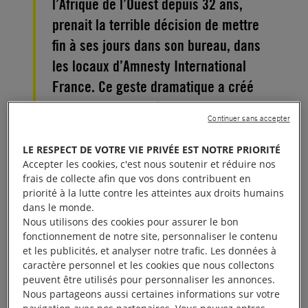
l’Afrique de l’Ouest depuis 32 ans,
prenait la terrible décision de mettre
fin à ses jours dans son bureau, dans
les locaux d’Amnesty International
France. Ce geste dramatique a créé
une onde de choc à travers tout notre
Continuer sans accepter
mouvement et notre histoire en est
dorénavant douloureusement marquée.
LE RESPECT DE VOTRE VIE PRIVÉE EST NOTRE PRIORITÉ
Accepter les cookies, c'est nous soutenir et réduire nos
frais de collecte afin que vos dons contribuent en
Un an après sa disparition, et avec beaucoup
priorité à la lutte contre les atteintes aux droits humains
d’émotion, nous souhaitons rendre un hommage
dans le monde.
Nous utilisons des cookies pour assurer le bon
solennel à Gaëtan, notre collègue aux talents et aux
fonctionnement de notre site, personnaliser le contenu
compétences professionnelles reconnus et
et les publicités, et analyser notre trafic. Les données à
appréciés de tous. Son engagement inlassable pour
caractère personnel et les cookies que nous collectons
peuvent être utilisés pour personnaliser les annonces.
les droits humains continuera à nous inspirer et
Nous partageons aussi certaines informations sur votre
nous tenons à honorer l’héritage qu’il a laissé. Nous