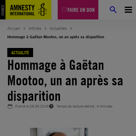
Aller
FAIRE UN DON
au
contenu
Accueil
Articles
Actualités
Hommage à Gaëtan Mootoo, un an après sa disparition
ACTUALITÉ
Hommage à Gaëtan
Mootoo, un an après sa
disparition
Publié le
26.05.2019
Temps de lecture estimé : 4 minutes