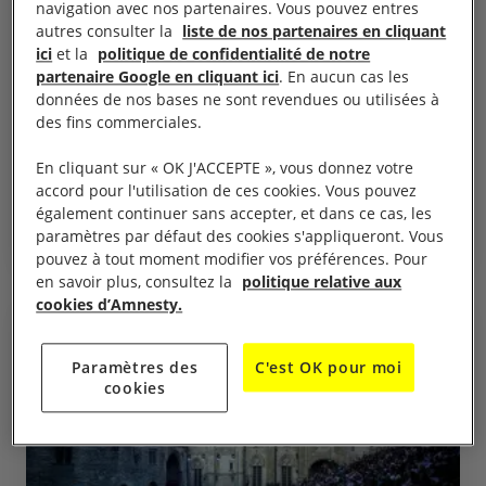
navigation avec nos partenaires. Vous pouvez entres
autres consulter la
liste de nos partenaires en cliquant
ici
et la
politique de confidentialité de notre
partenaire Google en cliquant ici
. En aucun cas les
données de nos bases ne sont revendues ou utilisées à
7 août, 2026
des fins commerciales.
Meurtre de la journaliste Amal Khalil au
Liban : Israël doit répondre de ses crimes
En cliquant sur « OK J'ACCEPTE », vous donnez votre
accord pour l'utilisation de ces cookies. Vous pouvez
également continuer sans accepter, et dans ce cas, les
paramètres par défaut des cookies s'appliqueront. Vous
LIBAN
RESPECT DU DROIT INTERNATIONAL HUMANITAIRE
pouvez à tout moment modifier vos préférences. Pour
en savoir plus, consultez la
politique relative aux
cookies d’Amnesty.
ACTUALITÉ
Paramètres des
C'est OK pour moi
cookies