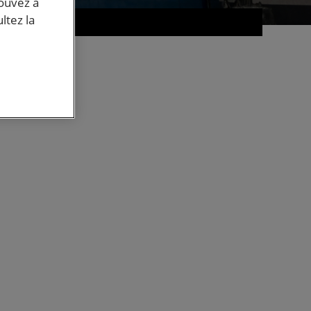
pouvez à
ltez la
© AFP
és