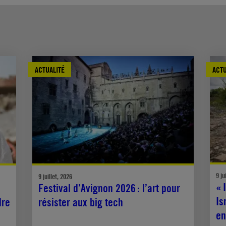
ACTUALITÉ
ACTU
9 ju
9 juillet, 2026
« 
Festival d’Avignon 2026 : l’art pour
Is
dre
résister aux big tech
en