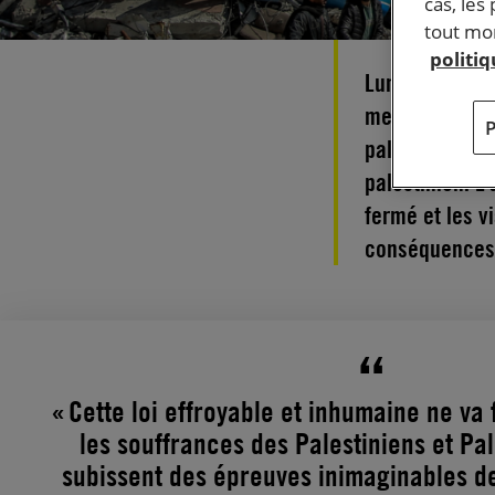
cas, les
tout mom
politi
Lundi 28 octob
mettent un ter
palestiniens (
palestinien. L
fermé et les v
conséquences 
« Cette loi effroyable et inhumaine ne va
les souffrances des Palestiniens et Pal
subissent des épreuves inimaginables de