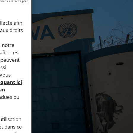
nuer sans accepter
llecte afin
 aux droits
e notre
afic. Les
s peuvent
ssi
 Vous
iquant ici
 en
endues ou
tilisation
et dans ce