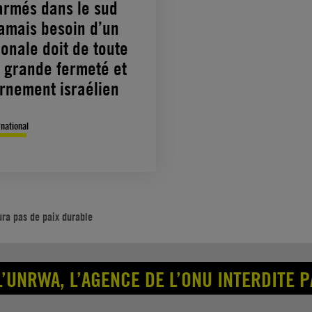
armés dans le sud
 jamais besoin d’un
onale doit de toute
 grande fermeté et
ernement israélien
rnational
aura pas de paix durable
L’UNRWA, L’AGENCE DE L’ONU INTERDITE P