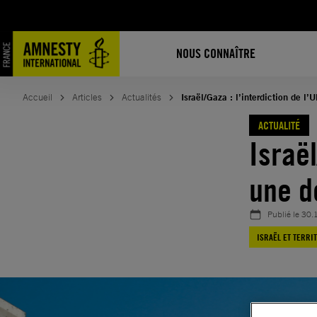
Aller
au
contenu
NOUS CONNAÎTRE
Accueil
Articles
Actualités
Israël/Gaza : l’interdiction de 
ACTUALITÉ
Israël
une d
Publié le
30.
ISRAËL ET TERRI