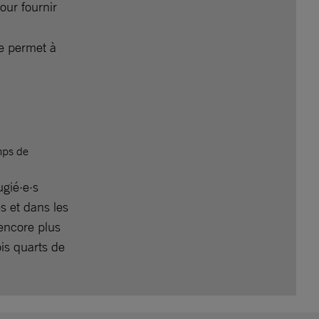
our fournir
le permet à
mps de
gié·e·s
s et dans les
 encore plus
is quarts de