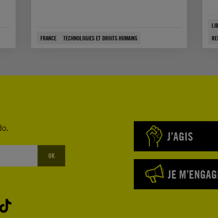
LI
FRANCE
TECHNOLOGIES ET DROITS HUMAINS
RE
do.
J’AGIS
OK
JE M’ENGAG