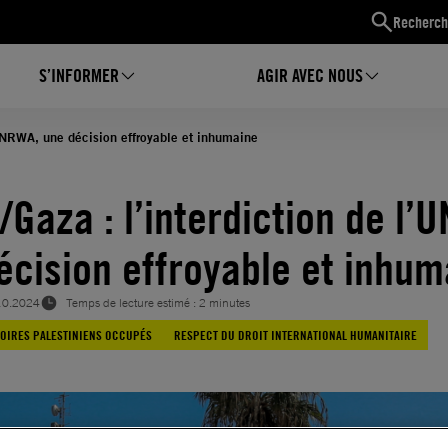
Recherch
S’INFORMER
AGIR AVEC NOUS
l’UNRWA, une décision effroyable et inhumaine
/Gaza : l’interdiction de l’
écision effroyable et inhu
10.2024
Temps de lecture estimé : 2 minutes
TOIRES PALESTINIENS OCCUPÉS
RESPECT DU DROIT INTERNATIONAL HUMANITAIRE