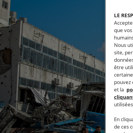
LE RES
Accepter
que vos 
humains
Nous ut
site, pe
données
être uti
certaine
pouvez e
et la
po
cliquant
utilisée
En cliqu
de ces 