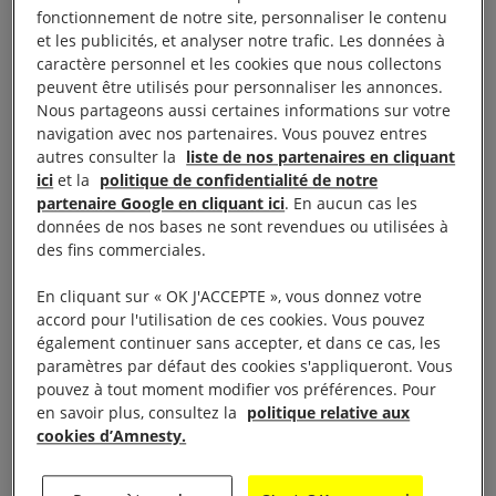
fonctionnement de notre site, personnaliser le contenu
Nombre alarmant
et les publicités, et analyser notre trafic. Les données à
caractère personnel et les cookies que nous collectons
d’exécutions contre des
peuvent être utilisés pour personnaliser les annonces.
Nous partageons aussi certaines informations sur votre
minorités ethniques
navigation avec nos partenaires. Vous pouvez entres
autres consulter la
liste de nos partenaires en cliquant
ici
et la
politique de confidentialité de notre
Depuis le 1er décembre 2020,
les autorités
partenaire Google en cliquant ici
. En aucun cas les
données de nos bases ne sont revendues ou utilisées à
iraniennes ont exécuté au moins 49 personnes
,
des fins commerciales.
dont plus d’un tiers étaient des Baloutches. Depuis
le 19 décembre 2020, au moins 19 Baloutches et un
En cliquant sur « OK J'ACCEPTE », vous donnez votre
accord pour l'utilisation de ces cookies. Vous pouvez
Arabe ahwazi ont été exécutés, d’après les chiffres
également continuer sans accepter, et dans ce cas, les
obtenus du Centre Abdorrahman Boroumand.
paramètres par défaut des cookies s'appliqueront. Vous
pouvez à tout moment modifier vos préférences. Pour
Parmi eux, le prisonnier baloutche Javid Dehgan a
en savoir plus, consultez la
politique relative aux
cookies d’Amnesty.
été exécuté le 30 janvier 2021 malgré les graves
violations des garanties de la procédure constatées