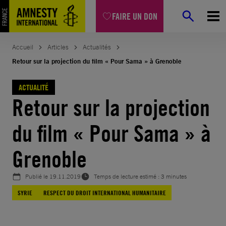
Aller
FAIRE UN DON
au
contenu
Accueil
Articles
Actualités
Retour sur la projection du film « Pour Sama » à Grenoble
ACTUALITÉ
Retour sur la projection
du film « Pour Sama » à
Grenoble
Publié le
19.11.2019
Temps de lecture estimé : 3 minutes
SYRIE
RESPECT DU DROIT INTERNATIONAL HUMANITAIRE