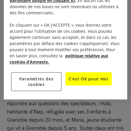
partenaire Google en cliquant ici
. En aucun cas les
données de nos bases ne sont revendues ou utilisées à
populations et des personnes engagées dans le
des fins commerciales.
conflit syrien. Il convainc de la nécessité de protéger
les civils de plus en plus pris pour cibles dans les
En cliquant sur « OK J'ACCEPTE », vous donnez votre
accord pour l'utilisation de ces cookies. Vous pouvez
conflits, en s’appuyant sur le droit international.
également continuer sans accepter, et dans ce cas, les
paramètres par défaut des cookies s'appliqueront. Vous
À l’issue de la projection, tandis que chacun tentait
pouvez à tout moment modifier vos préférences. Pour
de reprendre ses esprits, Anne-Marie a rappelé
en savoir plus, consultez la
politique relative aux
cookies d’Amnesty.
notre travail pendant le conflit syrien : établir des
faits et les faire connaître, réclamer des mesures de
Paramètres des
C'est OK pour moi
protection des civils, lutter contre l’impunité.
cookies
Elle a ensuite présenté les deux Syriennes venues
répondre aux questions des spectateurs : Hala,
habitante d’Alep, réfugiée avec ses 3 enfants à
Grenoble depuis 20 mois, et Maria, jeune étudiante
qui vit à Grenoble depuis 5 ans. Toutes deux ont mis