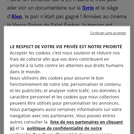
aller voir un documentaire sur la
Syrie
et le siège
d’
Alep
, le pari n’était pas gagné ! Arrivées au cinéma
la Vence Scène de Saint-Égrève, la tension est
montée d’un cran en voyant qu’on nous avait
Continuer sans accepter
réservé la grande salle : à 20 là-dedans, pensions-
LE RESPECT DE VOTRE VIE PRIVÉE EST NOTRE PRIORITÉ
nous, nous allions vraiment nous sentir
Accepter les cookies, c'est nous soutenir et réduire nos
complètement perdus. C’était sans compter sur le
frais de collecte afin que vos dons contribuent en
priorité à la lutte contre les atteintes aux droits humains
bouche-à-oreille, la fidélité des habitués de ce
dans le monde.
cinéma si dynamique et accueillant, et l’efficacité de
Nous utilisons des cookies pour assurer le bon
nos réseaux.
fonctionnement de notre site, personnaliser le contenu
et les publicités, et analyser notre trafic. Les données à
caractère personnel et les cookies que nous collectons
Finalement, ce sont 105 personnes qui ont assisté à
peuvent être utilisés pour personnaliser les annonces.
la projection du
film de Waad al-Kateab et Edward
Nous partageons aussi certaines informations sur votre
Watts
. Anne-Marie a pris soin en introduction de
navigation avec nos partenaires. Vous pouvez entres
autres consulter la
liste de nos partenaires en cliquant
préciser les raisons pour lesquelles nous soutenons
ici
et la
politique de confidentialité de notre
ce film qui porte un témoignage fort sur la vie des