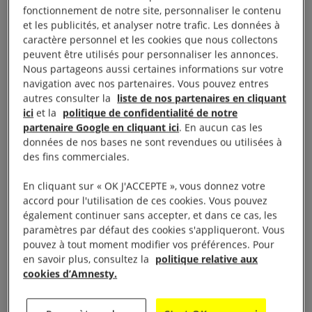
israéliennes à bafouer le droit international et
fonctionnement de notre site, personnaliser le contenu
contredisent les autorités israéliennes qui assurent
et les publicités, et analyser notre trafic. Les données à
caractère personnel et les cookies que nous collectons
que leurs forces prennent des précautions accrues
peuvent être utilisés pour personnaliser les annonces.
pour réduire au minimum les dommages causés
Nous partageons aussi certaines informations sur votre
aux civils
», a déclaré Erika Guevara-Rosas,
navigation avec nos partenaires. Vous pouvez entres
autres consulter la
liste de nos partenaires en cliquant
directrice des recherches, du plaidoyer, des
ici
et la
politique de confidentialité de notre
politiques et des campagnes à Amnesty
partenaire Google en cliquant ici
. En aucun cas les
International.
données de nos bases ne sont revendues ou utilisées à
des fins commerciales.
À lire aussi :
Risque de génocide à Gaza : ce qu’il faut
En cliquant sur « OK J'ACCEPTE », vous donnez votre
savoir sur la décision de la Cour internationale de justice
accord pour l'utilisation de ces cookies. Vous pouvez
également continuer sans accepter, et dans ce cas, les
paramètres par défaut des cookies s'appliqueront. Vous
Alors que la Cour internationale de justice a rendu le
pouvez à tout moment modifier vos préférences. Pour
26 janvier 2024 un arrêt provisoire important
en savoir plus, consultez la
politique relative aux
affirmant que le
risque de génocide à Gaza était
cookies d’Amnesty.
réel et imminent
, «
ces cas terribles entérinent
l’urgence pour tous les États de réclamer
un cessez-