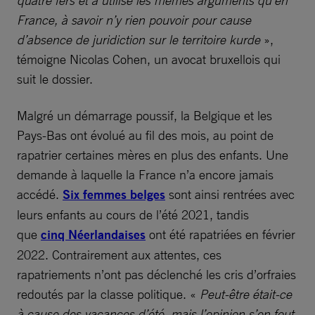
quatre fers et a utilisé les mêmes arguments qu’en
France, à savoir n’y rien pouvoir pour cause
d’absence de juridiction sur le territoire kurde
»,
témoigne Nicolas Cohen, un avocat bruxellois qui
suit le dossier.
Malgré un démarrage poussif, la Belgique et les
Pays-Bas ont évolué au fil des mois, au point de
rapatrier certaines mères en plus des enfants. Une
demande à laquelle la France n’a encore jamais
accédé.
Six femmes belges
sont ainsi rentrées avec
leurs enfants au cours de l’été 2021, tandis
que
cinq Néerlandaises
ont été rapatriées en février
2022. Contrairement aux attentes, ces
rapatriements n’ont pas déclenché les cris d’orfraies
redoutés par la classe politique. «
Peut-être était-ce
à cause des vacances d’été, mais l’opinion s’en fout,