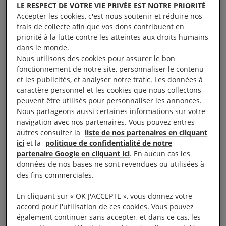
LE RESPECT DE VOTRE VIE PRIVÉE EST NOTRE PRIORITÉ
camps. Le gouvernement américain de Donald
Accepter les cookies, c'est nous soutenir et réduire nos
Trump qui avait pérennisé
le camp de
frais de collecte afin que vos dons contribuent en
Guantánamo
et suspendu les visas des
priorité à la lutte contre les atteintes aux droits humains
dans le monde.
ressortissants de sept pays musulmans, va pourtant
Nous utilisons des cookies pour assurer le bon
mettre l’immense flotte aéroportée à disposition des
fonctionnement de notre site, personnaliser le contenu
nations concernées par les rapatriements. «
Les
et les publicités, et analyser notre trafic. Les données à
caractère personnel et les cookies que nous collectons
États-Unis appellent les autres nations à rapatrier et
peuvent être utilisés pour personnaliser les annonces.
à poursuivre leurs citoyens détenus par les Forces
Nous partageons aussi certaines informations sur votre
Démocratiques Syriennes
»
déclare
ainsi
navigation avec nos partenaires. Vous pouvez entres
autres consulter la
liste de nos partenaires en cliquant
Washington en février 2019 alors que se profile la
ici
et la
politique de confidentialité de notre
chute finale du l’État islamique. «
L’Amérique n’a
partenaire Google en cliquant ici
. En aucun cas les
pas seulement agi par charité
, rappelle Maya
données de nos bases ne sont revendues ou utilisées à
des fins commerciales.
Foa.
Ayant laissé plusieurs centaines de soldats
stationnés à travers le Kurdistan syrien pour en
En cliquant sur « OK J'ACCEPTE », vous donnez votre
assurer la sécurité, elle avait intérêt à vider les
accord pour l'utilisation de ces cookies. Vous pouvez
également continuer sans accepter, et dans ce cas, les
camps au maximum afin de soulager le fardeau de