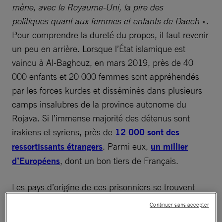
mène, avec le Royaume-Uni, la pire des
politiques quant aux femmes et enfants de Daech
».
Pour comprendre la dureté du propos, il faut revenir
un peu en arrière. Lorsque l’État islamique est
vaincu à Al-Baghouz, en mars 2019, près de 40
000 enfants et 20 000 femmes sont appréhendés
par les forces kurdes et disséminés dans plusieurs
camps insalubres de la province autonome du
Rojava. Si l’immense majorité des détenus sont
irakiens et syriens, près de
12 000 sont des
ressortissants étrangers
. Parmi eux,
un millier
d’Européens
, dont un bon tiers de Français.
Les pays d’origine de ces prisonniers se trouvent
alors confrontés au casse-tête logistique du
Continuer sans accepter
rapatriement de leurs citoyens entassés dans les