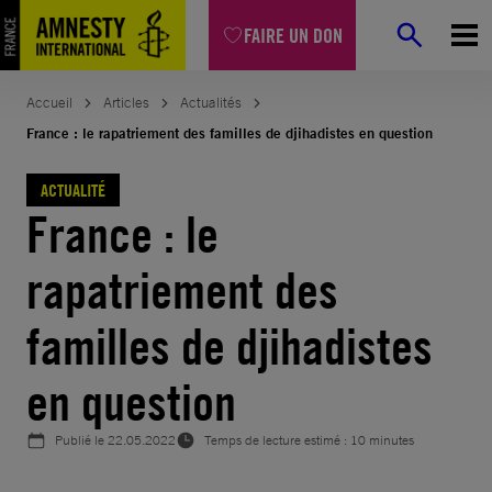
Aller
FAIRE UN DON
au
contenu
Accueil
Articles
Actualités
France : le rapatriement des familles de djihadistes en question
ACTUALITÉ
France : le
rapatriement des
familles de djihadistes
en question
Publié le
22.05.2022
Temps de lecture estimé : 10 minutes