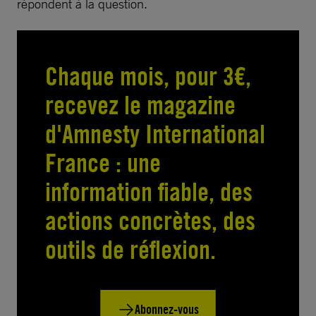
répondent à la question.
Chaque mois, pour 3€,
recevez le magazine
d'Amnesty International
France : une
information fiable, des
actions concrètes, des
outils de réflexion.
Abonnez-vous