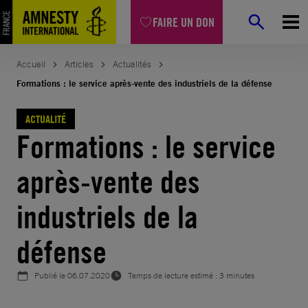
Aller
FAIRE UN DON
au
contenu
Accueil
Articles
Actualités
Formations : le service après-vente des industriels de la défense
ACTUALITÉ
Formations : le service
après-vente des
industriels de la
défense
Publié le
06.07.2020
Temps de lecture estimé : 3 minutes