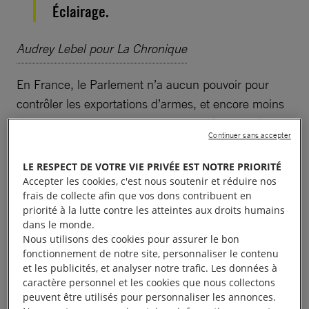
Éclairage.
Audrey Lebel pour La Chronique
En France, le Parlement n’a aucun pouvoir pour
contrôler les exportations d’armes, et encore moins
les formations. «
Elles passent complètement à
Continuer sans accepter
travers les mailles des traités internationaux
,
explique Sébastien Nadot, député ex-LREM, engagé
LE RESPECT DE VOTRE VIE PRIVÉE EST NOTRE PRIORITÉ
dans la lutte contre le commerce des armes.
C’est
Accepter les cookies, c'est nous soutenir et réduire nos
frais de collecte afin que vos dons contribuent en
compliqué de prouver l’illégalité de la vente des
priorité à la lutte contre les atteintes aux droits humains
armes qui sont actuellement utilisées au Yémen. Ça
dans le monde.
l’est encore plus de prouver l’illégalité des
Nous utilisons des cookies pour assurer le bon
fonctionnement de notre site, personnaliser le contenu
formations de soldats saoudiens que ces derniers
et les publicités, et analyser notre trafic. Les données à
mettent en application dans le conflit yéménite…
»
caractère personnel et les cookies que nous collectons
Et d’ajouter : «
Quand on vend un ordinateur, on
peuvent être utilisés pour personnaliser les annonces.