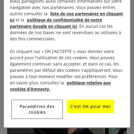
Nous partageons aussi certaines informations sur votre
vend pourtant le manuel et les logiciels qui vont
navigation avec nos partenaires. Vous pouvez entres
avec. Pour savoir faire fonctionner l’ordinateur, il
autres consulter la
liste de nos partenaires en cliquant
faut que quelqu’un vous explique comment l’utiliser.
ici
et la
politique de confidentialité de notre
partenaire Google en cliquant ici
. En aucun cas les
C’est pareil pour les armes
».
données de nos bases ne sont revendues ou utilisées à
des fins commerciales.
En cliquant sur « OK J'ACCEPTE », vous donnez votre
accord pour l'utilisation de ces cookies. Vous pouvez
également continuer sans accepter, et dans ce cas, les
paramètres par défaut des cookies s'appliqueront. Vous
pouvez à tout moment modifier vos préférences. Pour
en savoir plus, consultez la
politique relative aux
cookies d’Amnesty.
Paramètres des
C'est OK pour moi
cookies