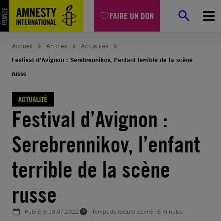
Aller
FAIRE UN DON
au
contenu
Accueil
Articles
Actualités
Festival d’Avignon : Serebrennikov, l’enfant terrible de la scène
russe
ACTUALITÉ
Festival d’Avignon :
Serebrennikov, l’enfant
terrible de la scène
russe
Publié le
10.07.2022
Temps de lecture estimé : 6 minutes