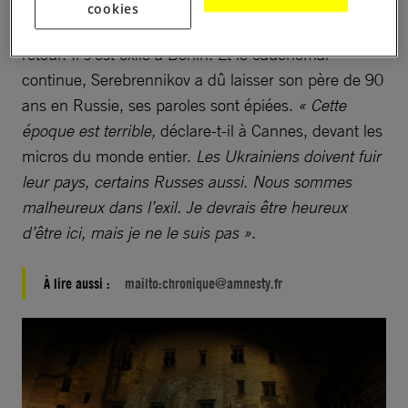
scène peut se déplacer depuis mars dernier, il en a
cookies
été le premier surpris, mais le voyage sera sans
retour. Il s’est exilé à Berlin. Et le cauchemar
continue, Serebrennikov a dû laisser son père de 90
ans en Russie, ses paroles sont épiées.
« Cette
époque est terrible,
déclare-t-il à Cannes, devant les
micros du monde entier.
Les Ukrainiens doivent fuir
leur pays, certains Russes aussi. Nous sommes
malheureux dans l’exil. Je devrais être heureux
d’être ici, mais je ne le suis pas »
.
À lire aussi :
mailto:
chronique@amnesty.fr