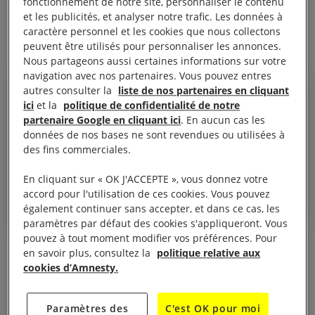
fonctionnement de notre site, personnaliser le contenu
La foudre peut tomber partout et à tout moment,
et les publicités, et analyser notre trafic. Les données à
Serebrennikov est l’icône d’une modernité blessée.
caractère personnel et les cookies que nous collectons
peuvent être utilisés pour personnaliser les annonces.
Nous partageons aussi certaines informations sur votre
navigation avec nos partenaires. Vous pouvez entres
autres consulter la
liste de nos partenaires en cliquant
ici
et la
politique de confidentialité de notre
partenaire Google en cliquant ici
. En aucun cas les
« Nous nous savons sous
données de nos bases ne sont revendues ou utilisées à
surveillance, l’arbitraire est roi »
des fins commerciales.
Odin Biron, acteur du spectacle u0022Le Moine Noiru0022 de
En cliquant sur « OK J'ACCEPTE », vous donnez votre
Serebrennikov
accord pour l'utilisation de ces cookies. Vous pouvez
également continuer sans accepter, et dans ce cas, les
paramètres par défaut des cookies s'appliqueront. Vous
pouvez à tout moment modifier vos préférences. Pour
en savoir plus, consultez la
politique relative aux
« Nous nous savons sous surveillance, l’arbitraire
cookies d’Amnesty.
est roi »
confiait un des acteurs du
Moine noir
, Odin
Biron, l’hiver précédent à Moscou. Le metteur en
Paramètres des
C'est OK pour moi