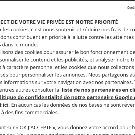
Conti
PECT DE VOTRE VIE PRIVÉE EST NOTRE PRIORITÉ
 les cookies, c'est nous soutenir et réduire nos frais de co
dons contribuent en priorité à la lutte contre les atteintes
 dans le monde.
ilisons des cookies pour assurer le bon fonctionnement d
rsonnaliser le contenu et les publicités, et analyser notre tr
 à caractère personnel et les cookies que nous collecton
lisés pour personnaliser les annonces. Nous partageons au
s informations sur votre navigation avec nos partenaires.
ntres autres consulter la
liste de nos partenaires en cl
litique de confidentialité de notre partenaire Google
 ici
. En aucun cas les données de nos bases ne sont rev
s à des fins commerciales.
ant sur « OK J'ACCEPTE », vous donnez votre accord pour l'u
cookies. Vous pouvez également continuer sans accepter, 