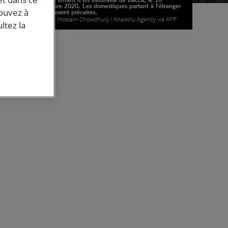
décembre 2020. Les domestiques partant à l'étranger
pouvez à
sont souvent précaires.
© Zakir Hossain Chowdhury / Anadolu Agency via AFP
en
ltez la