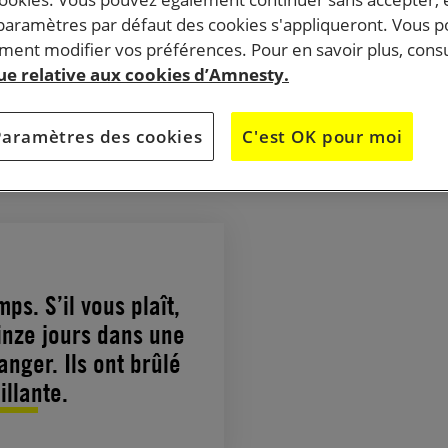
 paramètres par défaut des cookies s'appliqueront. Vous 
o devenue virale, une domestique bangladaise lançait 
ent modifier vos préférences. Pour en savoir plus, consu
 désespéré depuis l’Arabie saoudite. Dans le royaume
que relative aux cookies d’Amnesty.
ployée de maison reste à la merci de son patron.
Paramètres des cookies
C'est OK pour moi
azine d’enquêtes et de reportages
ps. S’il vous plaît,
inze jours dans une
nger. Ils ont brûlé
llante.