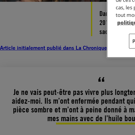
cas, les
Dans une vidé
tout mom
2019 un appel
politi
saoudien, l’em
Article initialement publié dans La Chronique, notre mag
Je ne vais peut-être pas vivre plus longtem
aidez-moi. Ils m’ont enfermée pendant qu
pièce sombre et m’ont à peine donné à ma
mes mains avec de l’huile boui