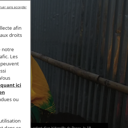
nuer sans accepter
llecte afin
 aux droits
e notre
afic. Les
s peuvent
ssi
 Vous
iquant ici
 en
endues ou
tilisation
et dans ce
Mère et enfant d'un bidonville de Dacca, le 18