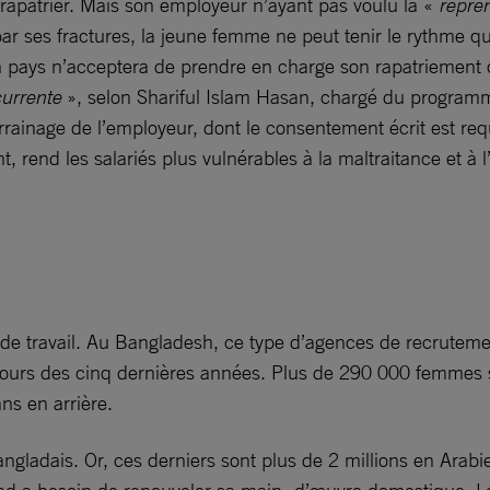
a rapatrier. Mais son employeur n’ayant pas voulu la «
repre
 ses fractures, la jeune femme ne peut tenir le rythme qu’o
n pays n’acceptera de prendre en charge son rapatriement qu
currente
», selon Shariful Islam Hasan, chargé du program
parrainage de l’employeur, dont le consentement écrit est re
rend les salariés plus vulnérables à la maltraitance et à l’
s de travail. Au Bangladesh, ce type d’agences de recruteme
 cours des cinq dernières années. Plus de 290 000 femmes s
ns en arrière.
adais. Or, ces derniers sont plus de 2 millions en Arabie 