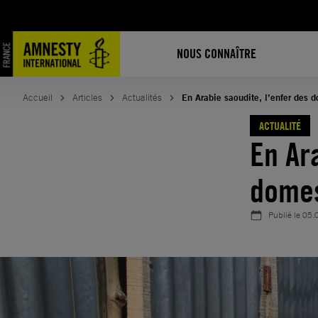
Aller
au
contenu
NOUS CONNAÎTRE
Accueil
Articles
Actualités
En Arabie saoudite, l’enfer des 
ACTUALITÉ
En Ar
domes
Publié le
05.