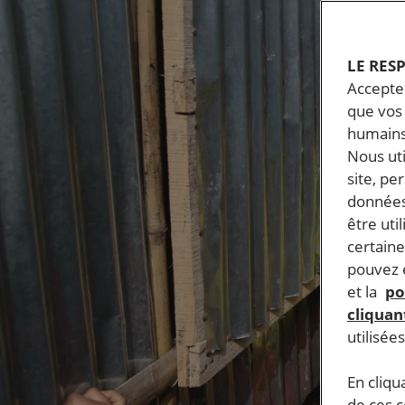
LE RES
Accepter
que vos 
humains
Nous ut
site, pe
données
être uti
certaine
pouvez e
et la
po
cliquant
utilisée
En cliqu
de ces 