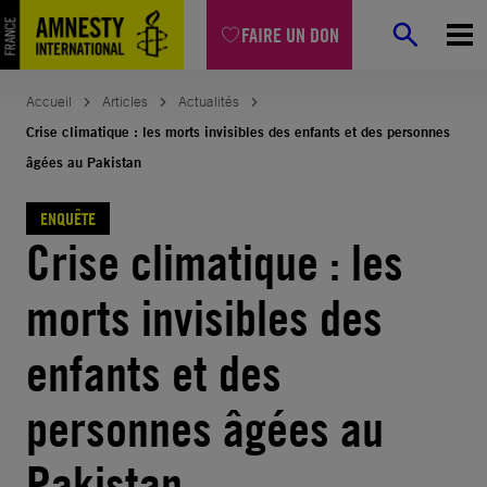
Aller
FAIRE UN DON
au
contenu
Accueil
Articles
Actualités
Crise climatique : les morts invisibles des enfants et des personnes
âgées au Pakistan
ENQUÊTE
Crise climatique : les
morts invisibles des
enfants et des
personnes âgées au
Pakistan