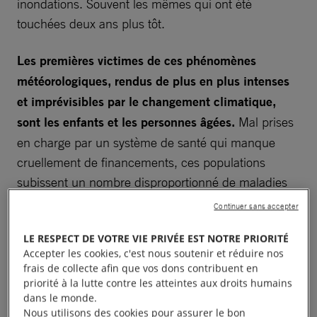
inondations. Souvent les mêmes qui ont été
touchées deux ans plus tôt.
Les premières victimes de ces phénomènes
météorologiques, rendus de plus en plus intenses
et imprévisibles par le changement climatique,
sont les enfants et les personnes âgées.
Mal prises
en charge par un système de santé qui manque
cruellement de financements, ces populations
subissent un nombre disproportionné de maladies
et de décès évitables
.
De plus,
ces victimes sont
Continuer sans accepter
invisibilisées par un manque de données officielles
LE RESPECT DE VOTRE VIE PRIVÉE EST NOTRE PRIORITÉ
sur les victimes de la crise climatique au
Accepter les cookies, c'est nous soutenir et réduire nos
Pakistan
.
frais de collecte afin que vos dons contribuent en
priorité à la lutte contre les atteintes aux droits humains
dans le monde.
Face à ces lacunes insupportables, nous publions
Nous utilisons des cookies pour assurer le bon