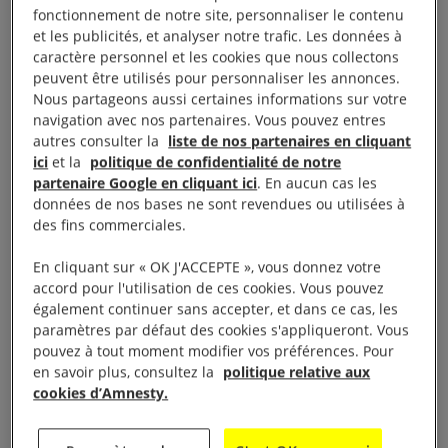
un rapport,
Uncounted : Invisible deaths of older
fonctionnement de notre site, personnaliser le contenu
people and children during climate disasters in
et les publicités, et analyser notre trafic. Les données à
caractère personnel et les cookies que nous collectons
Pakistan
,
pour ne pas oublier ces victimes de la
peuvent être utilisés pour personnaliser les annonces.
crise climatique au Pakistan.
Nous partageons aussi certaines informations sur votre
navigation avec nos partenaires. Vous pouvez entres
autres consulter la
liste de nos partenaires en cliquant
ici
et la
politique de confidentialité de notre
partenaire Google en cliquant ici
. En aucun cas les
données de nos bases ne sont revendues ou utilisées à
des fins commerciales.
En cliquant sur « OK J'ACCEPTE », vous donnez votre
accord pour l'utilisation de ces cookies. Vous pouvez
également continuer sans accepter, et dans ce cas, les
paramètres par défaut des cookies s'appliqueront. Vous
pouvez à tout moment modifier vos préférences. Pour
en savoir plus, consultez la
politique relative aux
© Shakil Adil / Amnesty International
cookies d’Amnesty.
Des survivants des inondations traversent des champs inondés pour rejoindre
leurs maisons.