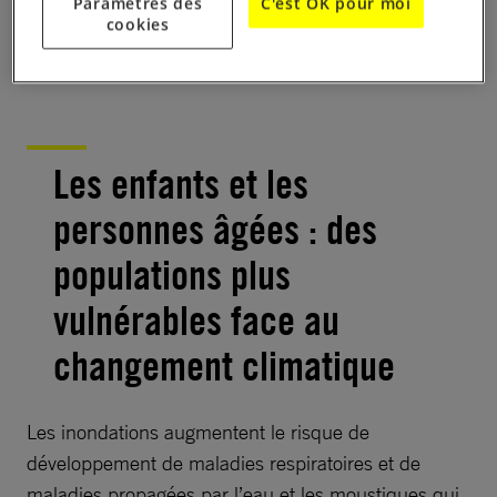
Paramètres des
C'est OK pour moi
cookies
Notre méthode d’enquête :
Les enfants et les
personnes âgées : des
populations plus
vulnérables face au
changement climatique
Les inondations augmentent le risque de
développement de maladies respiratoires et de
maladies propagées par l’eau et les moustiques qui