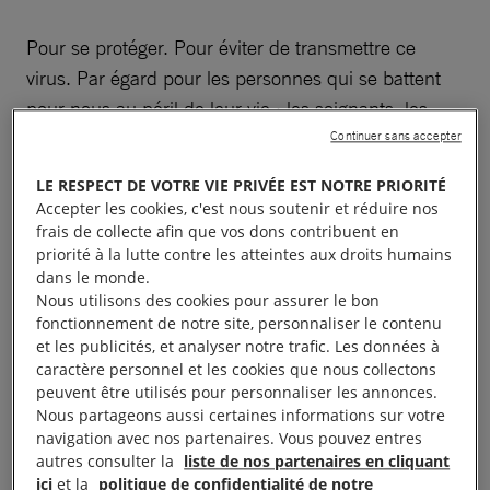
Pour se protéger. Pour éviter de transmettre ce
virus. Par égard pour les personnes qui se battent
pour nous au péril de leur vie : les soignants, les
livreurs, les caissiers, les forces de l’ordre…
Continuer sans accepter
LE RESPECT DE VOTRE VIE PRIVÉE EST NOTRE PRIORITÉ
Accepter les cookies, c'est nous soutenir et réduire nos
frais de collecte afin que vos dons contribuent en
Rester confinés, oui. Mais
priorité à la lutte contre les atteintes aux droits humains
dans le monde.
continuer à combattre.
Nous utilisons des cookies pour assurer le bon
fonctionnement de notre site, personnaliser le contenu
Ensemble.
et les publicités, et analyser notre trafic. Les données à
caractère personnel et les cookies que nous collectons
peuvent être utilisés pour personnaliser les annonces.
Le confinement n’oblige ni à la passivité, ni à la
Nous partageons aussi certaines informations sur votre
navigation avec nos partenaires. Vous pouvez entres
résignation. Même depuis chez nous, nous
autres consulter la
liste de nos partenaires en cliquant
pouvons, nous devons agir. Pour aider nos voisins
ici
et la
politique de confidentialité de notre