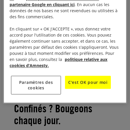
(en respectant les gestes barrières). Pour nous
partenaire Google en cliquant ici
. En aucun cas les
données de nos bases ne sont revendues ou utilisées à
assurer que chacun aura accès à la santé. A une
des fins commerciales.
information transparente. Pour ne pas laisser de
place aux discriminations. Pour n’autoriser aucun
En cliquant sur « OK J'ACCEPTE », vous donnez votre
accord pour l'utilisation de ces cookies. Vous pouvez
dirigeant à profiter de la pandémie pour violer les
également continuer sans accepter, et dans ce cas, les
droits humains. Pour les personnes qui sont plus
paramètres par défaut des cookies s'appliqueront. Vous
vulnérables. Les personnes marginalisées. Pour les
pouvez à tout moment modifier vos préférences. Pour
en savoir plus, consultez la
politique relative aux
réfugiés et migrants bloqués dans des campements.
cookies d’Amnesty.
Pour les civils qui tentent de survivre dans un pays
en guerre.
Paramètres des
C'est OK pour moi
cookies
Confinés ? Bougeons
chaque jour.