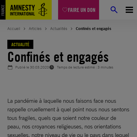
Aller
FAIRE UN DON
au
contenu
Accueil
Articles
Actualités
Confinés et engagés
ACTUALITÉ
Confinés et engagés
Publié le
30.03.2020
Temps de lecture estimé : 3 minutes
La pandémie à laquelle nous faisons face nous
rappelle cruellement à quel point nous nous sentons
tous fragiles, quels que soient notre couleur de
peau, nos croyances religieuses, nos orientations
sexuelles, notre niveau de vie ou le pays dans lequel