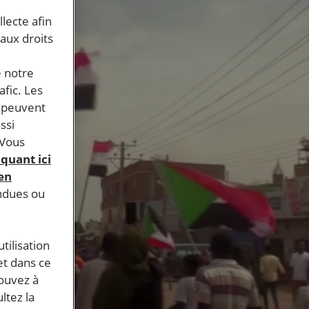
llecte afin
 aux droits
e notre
afic. Les
s peuvent
ssi
 Vous
iquant ici
 en
endues ou
tilisation
et dans ce
pouvez à
ltez la