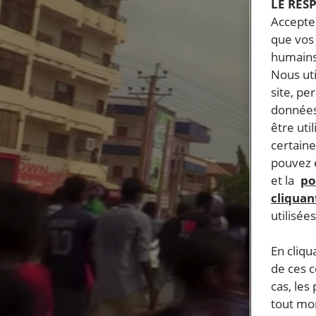
LE RES
Accepter
que vos 
humains
Nous ut
site, pe
données
être uti
certaine
pouvez e
et la
po
cliquant
utilisée
En cliqu
de ces 
cas, les
tout mom