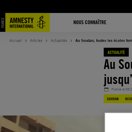
Aller
au
contenu
NOUS CONNAÎTRE
Accueil
Articles
Actualités
Au Soudan, toutes les écoles fer
ACTUALITÉ
Au So
jusqu
Publié le
05.
SOUDAN
RES