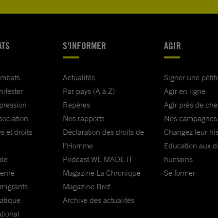
ATS
S'INFORMER
AGIR
ombats
Actualités
Signer une pétit
nifester
Par pays (A à Z)
Agir en ligne
xpression
Repères
Agir près de che
sociation
Nos rapports
Nos campagnes
s et droits
Déclaration des droits de
Changez leur his
l'Homme
Education aux dr
ale
Podcast WE MADE IT
humains
genre
Magazine La Chronique
Se former
 migrants
Magazine Bref
matique
Archive des actualités
ational