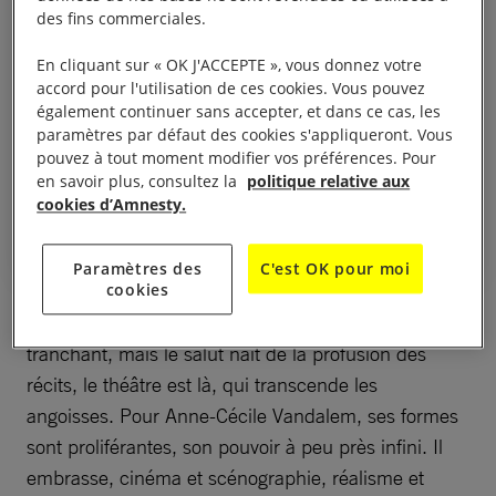
qu’on ne peut plus faire
des fins commerciales.
aujourd’hui. Faire croire aux
En cliquant sur « OK J'ACCEPTE », vous donnez votre
enfants que les choses iront
accord pour l'utilisation de ces cookies. Vous pouvez
mieux demain serait leur faire
également continuer sans accepter, et dans ce cas, les
paramètres par défaut des cookies s'appliqueront. Vous
porter une responsabilité qu’ils
pouvez à tout moment modifier vos préférences. Pour
n’ont pas à endosser ».
en savoir plus, consultez la
politique relative aux
Anne-Cécile Vandalem
cookies d’Amnesty.
Paramètres des
C'est OK pour moi
cookies
Le progrès s’est mué en catastrophe. Le constat est
tranchant, mais le salut naît de la profusion des
récits, le théâtre est là, qui transcende les
angoisses. Pour Anne-Cécile Vandalem, ses formes
sont proliférantes, son pouvoir à peu près infini. Il
embrasse, cinéma et scénographie, réalisme et