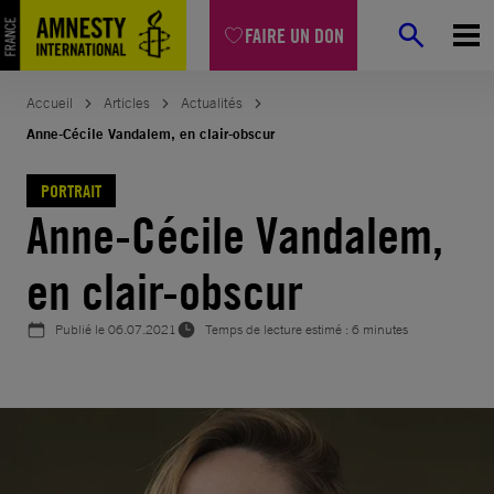
Aller
FAIRE UN DON
au
contenu
Accueil
Articles
Actualités
Anne-Cécile Vandalem, en clair-obscur
PORTRAIT
Anne-Cécile Vandalem,
en clair-obscur
Publié le
06.07.2021
Temps de lecture estimé : 6 minutes