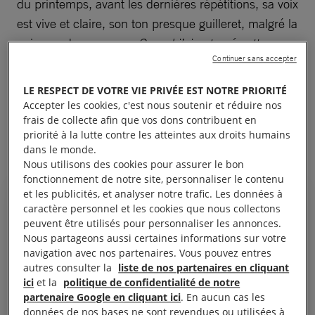
du printemps, avant les dernières répétitions, sa voix
est vive et claire, son ton presque guilleret, malgré la
noirceur du propos : «
Quand j’ai entamé cette
Continuer sans accepter
trilogie, je voulais explorer plusieurs dimensions de
l’échec
, raconte-t-elle.
La faillite politique dans
LE RESPECT DE VOTRE VIE PRIVÉE EST NOTRE PRIORITÉ
Tristesses
, le naufrage climatique dans
Arctique
et,
Accepter les cookies, c'est nous soutenir et réduire nos
dans
Kingdom,
l’avenir tel que peuvent le percevoir
frais de collecte afin que vos dons contribuent en
priorité à la lutte contre les atteintes aux droits humains
les enfants.
dans le monde.
Nous utilisons des cookies pour assurer le bon
fonctionnement de notre site, personnaliser le contenu
et les publicités, et analyser notre trafic. Les données à
caractère personnel et les cookies que nous collectons
peuvent être utilisés pour personnaliser les annonces.
Nous partageons aussi certaines informations sur votre
Je voulais confronter la vision du
navigation avec nos partenaires. Vous pouvez entres
monde que j’avais en grandissant
autres consulter la
liste de nos partenaires en cliquant
à la situation actuelle, cette
ici
et la
politique de confidentialité de notre
partenaire Google en cliquant ici
. En aucun cas les
promesse d’un monde meilleur
données de nos bases ne sont revendues ou utilisées à