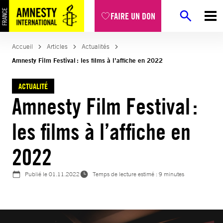
Aller
FAIRE UN DON
au
contenu
Accueil
Articles
Actualités
Amnesty Film Festival : les films à l’affiche en 2022
ACTUALITÉ
Amnesty Film Festival :
les films à l’affiche en
2022
Publié le
01.11.2022
Temps de lecture estimé : 9 minutes