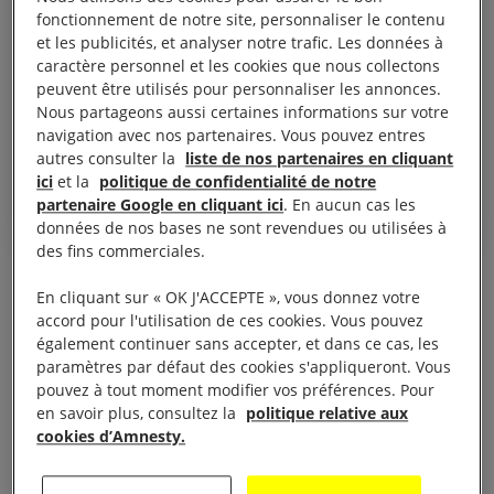
droits fondamentaux. Pourtant,
fonctionnement de notre site, personnaliser le contenu
elles sont la cible d’attaques,
et les publicités, et analyser notre trafic. Les données à
caractère personnel et les cookies que nous collectons
d’intimidation, de harcèlement et
peuvent être utilisés pour personnaliser les annonces.
de persécution lorsqu’elles font
Nous partageons aussi certaines informations sur votre
navigation avec nos partenaires. Vous pouvez entres
éclater la vérité.
autres consulter la
liste de nos partenaires en cliquant
Agnès Callamard, secrétaire générale d’Amnesty International
ici
et la
politique de confidentialité de notre
partenaire Google en cliquant ici
. En aucun cas les
données de nos bases ne sont revendues ou utilisées à
des fins commerciales.
« Les gouvernements de la région doivent se
En cliquant sur « OK J'ACCEPTE », vous donnez votre
montrer à la hauteur de leurs obligations
accord pour l'utilisation de ces cookies. Vous pouvez
également continuer sans accepter, et dans ce cas, les
internationales en matière de droits humains, qui
paramètres par défaut des cookies s'appliqueront. Vous
sont notamment de respecter, de protéger, de
pouvez à tout moment modifier vos préférences. Pour
promouvoir et de réaliser les droits de celles et ceux
en savoir plus, consultez la
politique relative aux
cookies d’Amnesty.
qui prennent position contre la corruption et
défendent les droits fondamentaux. Ils doivent