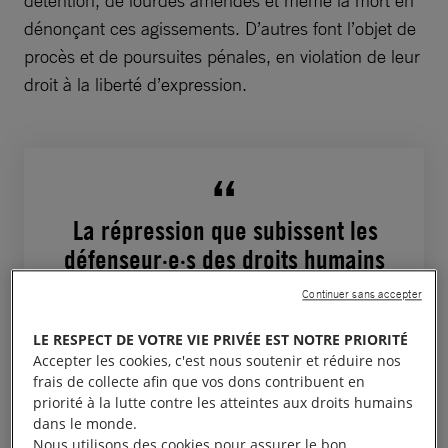
dénonçant ces agissements. D’autres font l’objet de
procès et de poursuites pénales, en violation de leur
droit à la liberté d’expression.
La répression que subissent les
défenseur·e·s des droits humains
qui combattent la corruption en
Continuer sans accepter
Afrique de l’Ouest et du Centre
LE RESPECT DE VOTRE VIE PRIVÉE EST NOTRE PRIORITÉ
est très préoccupante. Ces
Accepter les cookies, c'est nous soutenir et réduire nos
personnes jouent un rôle crucial
frais de collecte afin que vos dons contribuent en
dans la lutte contre la corruption
priorité à la lutte contre les atteintes aux droits humains
dans le monde.
et ainsi dans la défense des
Nous utilisons des cookies pour assurer le bon