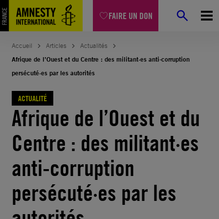
Aller
FAIRE UN DON
au
contenu
Accueil
Articles
Actualités
Afrique de l’Ouest et du Centre : des militant·es anti-corruption
persécuté·es par les autorités
ACTUALITÉ
Afrique de l’Ouest et du
Centre : des militant·es
anti-corruption
persécuté·es par les
autorités