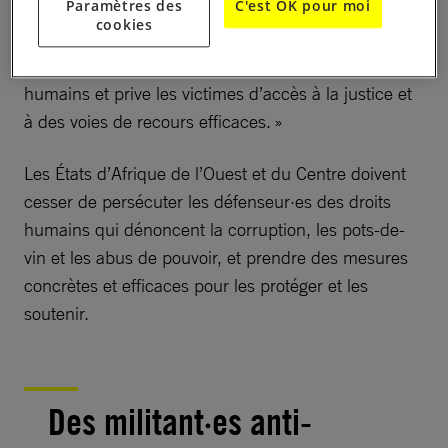
Paramètres des
C'est OK pour moi
remédier à la culture généralisée de l’impunité qui
cookies
continue d’alimenter la corruption endémique,
contribue à des atteintes supplémentaires aux droits
humains et prive les victimes d’accès à la justice et
à des voies de recours efficaces. »
Les États d’Afrique de l’Ouest et du Centre doivent
cesser de persécuter les défenseur·es des droits
humains qui dénoncent la corruption, les pots-de-
vin et les abus de pouvoir, et prendre des mesures
concrètes et efficaces pour les protéger et les
soutenir.
Des militant·es anti-