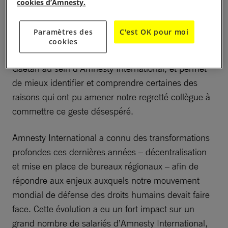
cookies d’Amnesty.
ce rapport, et remercions James Laddie, ainsi que
les membres du Groupe de supervision qui ont
Paramètres des
C'est OK pour moi
travaillé avec lui. Le rapport rend compte de façon
cookies
équilibrée de la vie, du travail et de l’engagement de
Gaëtan au sein d’Amnesty International, et permet
de mieux identifier et comprendre certaines des
raisons qui ont pu amener notre regretté collègue à
commettre ce geste désespéré.
Amnesty International a connu des transformations
profondes ces dernières années – décentralisation
et mise en place de bureaux régionaux – afin de
répondre aux enjeux auxquels notre mouvement
mondial de défense des droits humains devait faire
face. Cette évolution a eu un fort impact sur un
grand nombre de salariés d’Amnesty International,