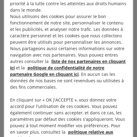
priorité à la lutte contre les atteintes aux droits humains
une autre enquête indépendante, menée par
dans le monde.
Nous utilisons des cookies pour assurer le bon
l’avocat James Laddie, Queen’s Counsel (QC) dont
fonctionnement de notre site, personnaliser le contenu
le rapport est rendu public aujourd’hui et
et les publicités, et analyser notre trafic. Les données à
disponible en français sur le site d’Amnesty
caractère personnel et les cookies que nous collectons
peuvent être utilisés pour personnaliser les annonces.
International, amnesty.org
.
Nous partageons aussi certaines informations sur votre
navigation avec nos partenaires. Vous pouvez entres
Cette enquête a été demandée par le secrétaire
autres consulter la
liste de nos partenaires en cliquant
général d’Amnesty International avec l’aval du
ici
et la
politique de confidentialité de notre
partenaire Google en cliquant ici
. En aucun cas les
Bureau exécutif international et en consultation avec
données de nos bases ne sont revendues ou utilisées à
Amnesty International France. Un groupe de
des fins commerciales.
supervision a été constitué, composé de trois
En cliquant sur « OK J'ACCEPTE », vous donnez votre
directeurs de section : Kate Allen (directrice, AI
accord pour l'utilisation de ces cookies. Vous pouvez
Royaume-Uni), Seydi Gassama (directeur, AI
également continuer sans accepter, et dans ce cas, les
Sénégal) et Manon Schick (directrice, AI Suisse).
paramètres par défaut des cookies s'appliqueront. Vous
pouvez à tout moment modifier vos préférences. Pour
en savoir plus, consultez la
politique relative aux
Nous saluons le travail mené pour la production de