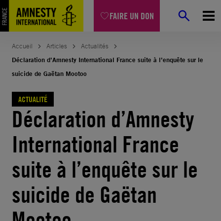
Aller
FAIRE UN DON
au
contenu
Accueil
Articles
Actualités
Déclaration d’Amnesty International France suite à l’enquête sur le
suicide de Gaëtan Mootoo
ACTUALITÉ
Déclaration d’Amnesty
International France
suite à l’enquête sur le
suicide de Gaëtan
Mootoo