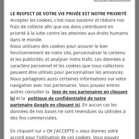
Dans son dernier documentaire, « À l’ouest du
Jourdain », le réalisateur Amos Gitaï se rend à
LE RESPECT DE VOTRE VIE PRIVÉE EST NOTRE PRIORITÉ
nouveau, 35 ans après « Journal de campagne »
Accepter les cookies, c'est nous soutenir et réduire nos
frais de collecte afin que vos dons contribuent en
(1982), en Cisjordanie occupée. Au gré de ses
priorité à la lutte contre les atteintes aux droits humains
rencontres, il est témoin des efforts des citoyens
dans le monde.
israéliens et palestiniens pour tenter de dépasser les
Nous utilisons des cookies pour assurer le bon
fonctionnement de notre site, personnaliser le contenu
conséquences d’une
occupation
qui dure depuis
et les publicités, et analyser notre trafic. Les données à
cinquante ans.
caractère personnel et les cookies que nous collectons
peuvent être utilisés pour personnaliser les annonces.
Nous partageons aussi certaines informations sur votre
navigation avec nos partenaires. Vous pouvez entres
autres consulter la
liste de nos partenaires en cliquant
ici
et la
politique de confidentialité de notre
partenaire Google en cliquant ici
. En aucun cas les
données de nos bases ne sont revendues ou utilisées à
des fins commerciales.
En cliquant sur « OK J'ACCEPTE », vous donnez votre
accord pour l'utilisation de ces cookies. Vous pouvez