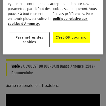
également continuer sans accepter, et dans ce cas, les
paramètres par défaut des cookies s'appliqueront. Vous
Le visionnage de cette vidéo entraîne un
pouvez à tout moment modifier vos préférences. Pour
dépôt de cookies de la part de YouTube. Si
en savoir plus, consultez la
politique relative aux
cookies d’Amnesty.
vous souhaitez lire la vidéo, vous devez
consentir aux cookies pour une publicité
Paramètres des
C'est OK pour moi
ciblée en cliquant sur le bouton ci-dessous.
cookies
Accepter les cookies
Vidéo :
A L'OUEST DU JOURDAIN Bande Annonce (2017)
Documentaire
Sortie nationale le 11 octobre.