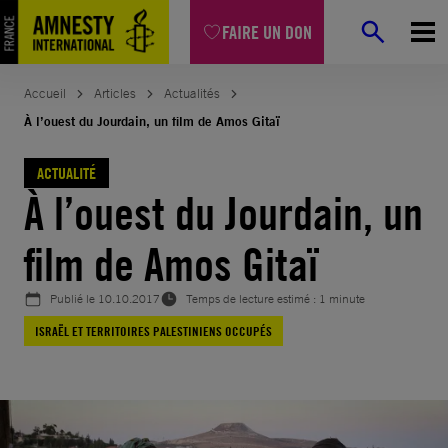
Aller
FAIRE UN DON
au
contenu
Accueil
Articles
Actualités
À l’ouest du Jourdain, un film de Amos Gitaï
ACTUALITÉ
À l’ouest du Jourdain, un
film de Amos Gitaï
Publié le
10.10.2017
Temps de lecture estimé : 1 minute
ISRAËL ET TERRITOIRES PALESTINIENS OCCUPÉS