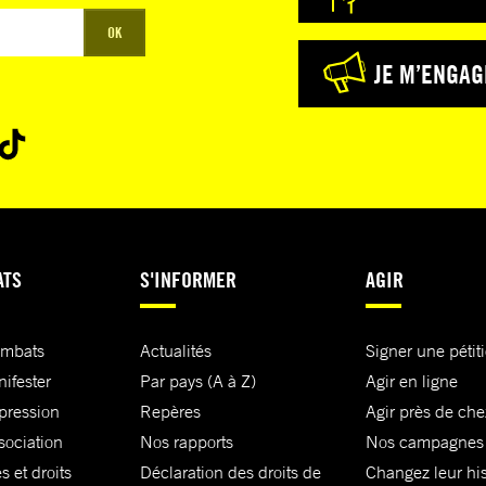
OK
JE M’ENGAG
ATS
S'INFORMER
AGIR
ombats
Actualités
Signer une pétit
nifester
Par pays (A à Z)
Agir en ligne
xpression
Repères
Agir près de che
sociation
Nos rapports
Nos campagnes
s et droits
Déclaration des droits de
Changez leur his