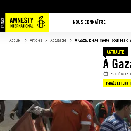
Aller
au
contenu
NOUS CONNAÎTRE
Accueil
Articles
Actualités
À Gaza, piège mortel pour les civ
ACTUALITÉ
À Gaz
Publié le
13.
ISRAËL ET TERRI