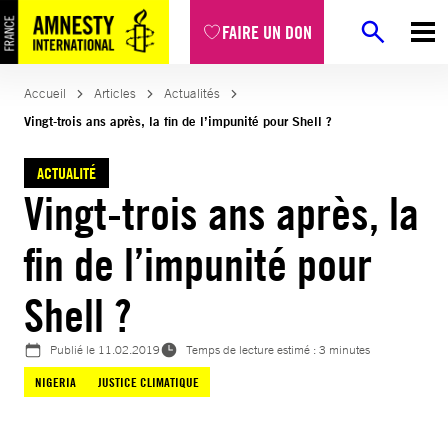
Aller
FAIRE UN DON
au
contenu
Accueil
Articles
Actualités
Vingt-trois ans après, la fin de l’impunité pour Shell ?
ACTUALITÉ
Vingt-trois ans après, la
fin de l’impunité pour
Shell ?
Publié le
11.02.2019
Temps de lecture estimé : 3 minutes
NIGERIA
JUSTICE CLIMATIQUE