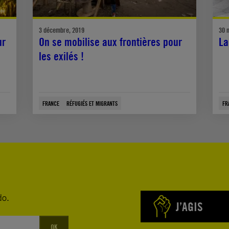
3 décembre, 2019
30 
ur
On se mobilise aux frontières pour
La
les exilés !
FRANCE
RÉFUGIÉS ET MIGRANTS
FR
do.
J’AGIS
OK