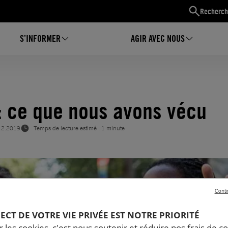
Recherch
S’INFORMER
AGIR AVEC NOUS
: ce que nous avons vécu
12.2019
Temps de lecture estimé : 1 minute
Conti
PECT DE VOTRE VIE PRIVÉE EST NOTRE PRIORITÉ
 les cookies, c'est nous soutenir et réduire nos frais de co