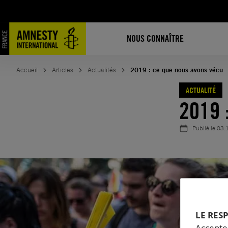
Aller
au
contenu
NOUS CONNAÎTRE
Accueil
Articles
Actualités
2019 : ce que nous avons vécu
ACTUALITÉ
2019 
Publié le
03.
LE RES
Accepter