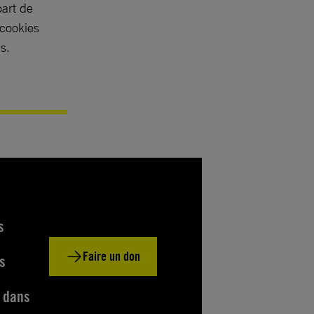
part de
 cookies
s.
s
Faire un don
s
s dans