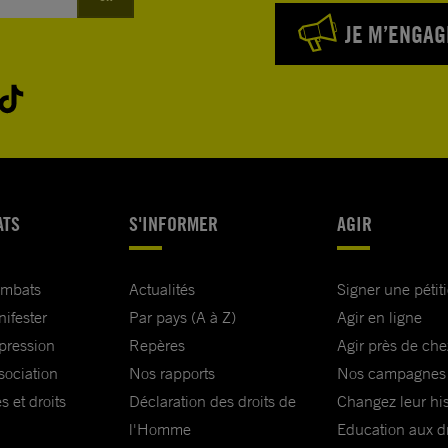
JE M’ENGAG
ATS
S'INFORMER
AGIR
ombats
Actualités
Signer une pétit
nifester
Par pays (A à Z)
Agir en ligne
xpression
Repères
Agir près de che
sociation
Nos rapports
Nos campagnes
s et droits
Déclaration des droits de
Changez leur his
l'Homme
Education aux dr