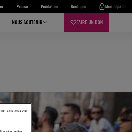
er
Presse
Fondation
Boutique
Mon espace
NOUS SOUTENIR
FAIRE UN DON
nuer sans accepter
llecte afin