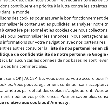
dons contribuent en priorité à la lutte contre les atteintes
 dans le monde.
ilisons des cookies pour assurer le bon fonctionnement d
rsonnaliser le contenu et les publicités, et analyser notre tr
 à caractère personnel et les cookies que nous collecton
lisés pour personnaliser les annonces. Nous partageons au
s informations sur votre navigation avec nos partenaires.
ntres autres consulter la
liste de nos partenaires en cl
litique de confidentialité de notre partenaire Google
 ici
. En aucun cas les données de nos bases ne sont rev
s à des fins commerciales.
ant sur « OK J'ACCEPTE », vous donnez votre accord pour l'u
cookies. Vous pouvez également continuer sans accepter, 
 paramètres par défaut des cookies s'appliqueront. Vous 
ent modifier vos préférences. Pour en savoir plus, consu
que relative aux cookies d’Amnesty.
s moments importants de 2019, sur quelques victoires