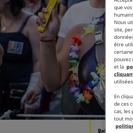
que vos 
humains
Nous ut
site, pe
données
être uti
certaine
pouvez e
et la
po
cliquant
utilisée
En cliqu
de ces 
cas, les
tout mom
politi
Retour sur le