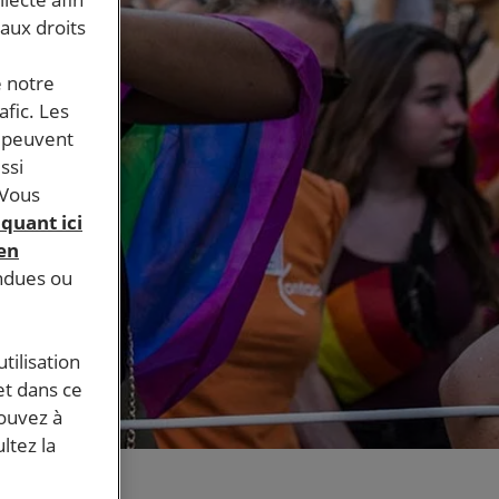
 aux droits
e notre
afic. Les
s peuvent
ssi
 Vous
iquant ici
 en
endues ou
tilisation
et dans ce
pouvez à
ltez la