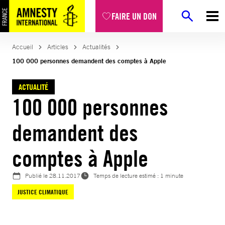
Aller
FAIRE UN DON
au
contenu
Accueil
Articles
Actualités
100 000 personnes demandent des comptes à Apple
ACTUALITÉ
100 000 personnes
demandent des
comptes à Apple
Publié le
28.11.2017
Temps de lecture estimé : 1 minute
JUSTICE CLIMATIQUE