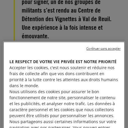
pour signer, un de nos groupes de
militants s’est rendu au Centre de
Détention des Vignettes à Val de Reuil.
Une expérience à la fois intense et
émouvante.
Continuer sans accepter
Notre groupe de militants a bénéficié du fait que
l’un d’eux est assesseur depuis 8 ans au Centre de
LE RESPECT DE VOTRE VIE PRIVÉE EST NOTRE PRIORITÉ
Détention, ce qui a permis assez facilement
Accepter les cookies, c'est nous soutenir et réduire nos
frais de collecte afin que vos dons contribuent en
d’obtenir un rendez-vous avec le directeur de
priorité à la lutte contre les atteintes aux droits humains
l’établissement. Après un certain nombre de
dans le monde.
questions et de réserves, ce dernier a accepté qu’ils
Nous utilisons des cookies pour assurer le bon
fonctionnement de notre site, personnaliser le contenu
interviennent pour les 10 Jour pour signer, à
et les publicités, et analyser notre trafic. Les données à
condition de rencontrer les 2 « catégories » de
caractère personnel et les cookies que nous collectons
détenus ( courtes peines moins de 7 ans, longues
peuvent être utilisés pour personnaliser les annonces.
Nous partageons aussi certaines informations sur votre
peines au-delà jusqu’à perpétuité). Il leur a
navigation avec nos partenaires. Vous pouvez entres