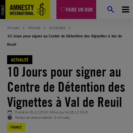
Aller
FAIRE UN DON
au
contenu
Accueil
Articles
Actualités
10 Jours pour signer au Centre de Détention des Vignettes à Val de
Reuil
ACTUALITÉ
10 Jours pour signer au
Centre de Détention des
Vignettes à Val de Reuil
Publié le
26.12.2019
| Mis à jour le
26.12.2019
Temps de lecture estimé : 3 minutes
FRANCE