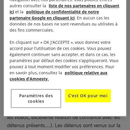
expressément demandé de ne pas aborder tout ce
autres consulter la
liste de nos partenaires en cliquant
qui pourrait toucher à l’administration pénitentiaire
ici
et la
politique de confidentialité de notre
partenaire Google en cliquant ici
. En aucun cas les
(il semblait connaître ce qu’a fait AIF en 2017 sur le
données de nos bases ne sont revendues ou utilisées à
sujet des prisons françaises). L’accord des
des fins commerciales.
supérieurs hiérarchiques a été quasiment immédiat.
En cliquant sur « OK J'ACCEPTE », vous donnez votre
accord pour l'utilisation de ces cookies. Vous pouvez
également continuer sans accepter, et dans ce cas, les
paramètres par défaut des cookies s'appliqueront. Vous
Une assemblée réceptive
pouvez à tout moment modifier vos préférences. Pour
en savoir plus, consultez la
politique relative aux
cookies d’Amnesty.
A partir de ce moment-là, le groupe de militants a
été en contact avec le Responsable des Affaires
Paramètres des
C'est OK pour moi
Culturelles, qui les a bien aidés à mettre en place
cookies
l’action ( diffusion des affiches, solution pour passer
les vidéos, excellente relation de confiance avec les
détenus présents…). Les détenus sont venus sur la