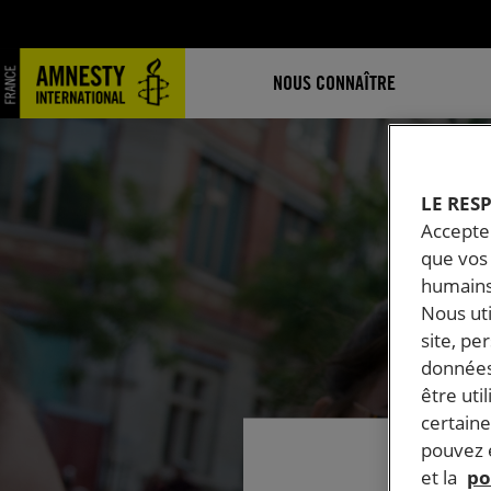
NOUS CONNAÎTRE
LE RES
Accepter
que vos 
humains
Nous ut
site, pe
données
être uti
certaine
pouvez e
et la
po