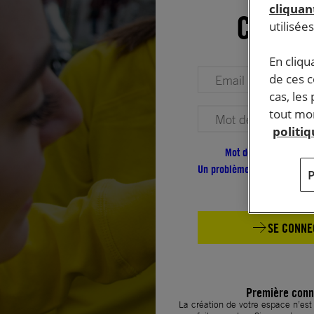
cliquant
Conne
utilisée
En cliqu
Votre adresse email (obligatoire)
de ces 
cas, les
tout mom
Votre mot de passe (obligatoire)
politi
Mot de passe oublié ?
Un problème de connexion ?
SE CONNE
Première conn
La création de votre espace n’es