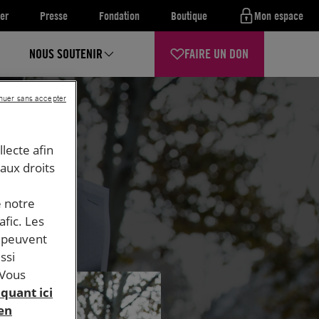
er
Presse
Fondation
Boutique
Mon espace
NOUS SOUTENIR
FAIRE UN DON
nuer sans accepter
llecte afin
 aux droits
e notre
afic. Les
s peuvent
ssi
 Vous
iquant ici
 en