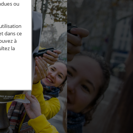
endues ou
tilisation
et dans ce
pouvez à
ltez la