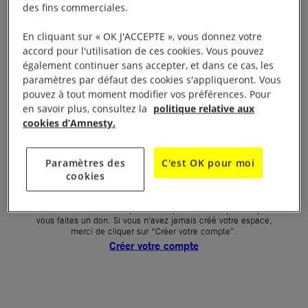
des fins commerciales.
Votre mot de passe (obligatoire)
En cliquant sur « OK J'ACCEPTE », vous donnez votre
accord pour l'utilisation de ces cookies. Vous pouvez
Mot de passe oublié ?
également continuer sans accepter, et dans ce cas, les
Un problème de connexion ?
paramètres par défaut des cookies s'appliqueront. Vous
pouvez à tout moment modifier vos préférences. Pour
en savoir plus, consultez la
politique relative aux
cookies d’Amnesty.
SE CONNECTER
Paramètres des
C'est OK pour moi
cookies
Première connexion ?
La création de votre espace n’est pas automatique lorsque
vous faites un don. Si vous n’avez jamais créé votre espace,
merci de cliquer sur “Créer votre compte”.
Créer votre compte