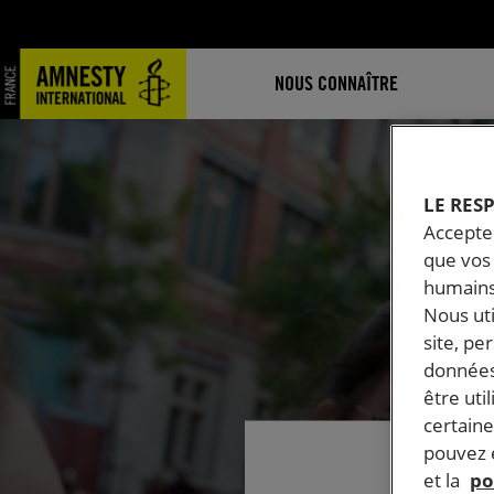
NOUS CONNAÎTRE
LE RES
Accepter
que vos 
humains
Nous ut
site, pe
données
être uti
certaine
pouvez e
et la
po