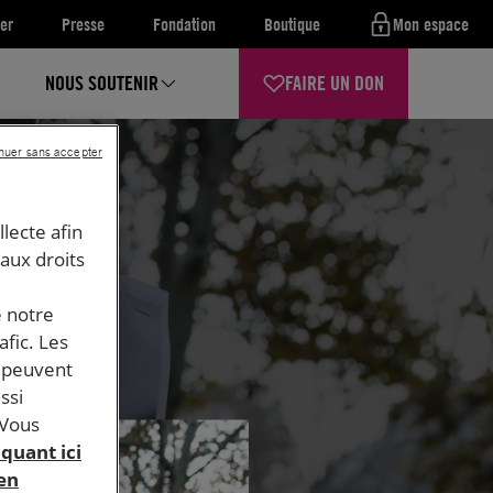
er
Presse
Fondation
Boutique
Mon espace
NOUS SOUTENIR
FAIRE UN DON
nuer sans accepter
llecte afin
 aux droits
e notre
afic. Les
s peuvent
ssi
 Vous
iquant ici
 en