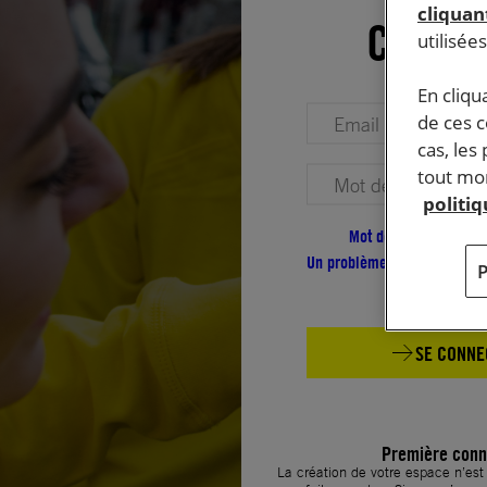
cliquant
Conne
utilisée
En cliqu
Votre adresse email (obligatoire)
de ces 
cas, les
tout mom
Votre mot de passe (obligatoire)
politi
Mot de passe oublié ?
Un problème de connexion ?
SE CONNE
Première conn
La création de votre espace n’es