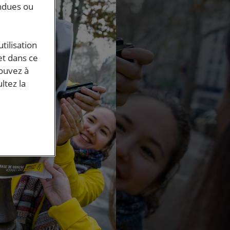
endues ou
tilisation
et dans ce
pouvez à
ltez la