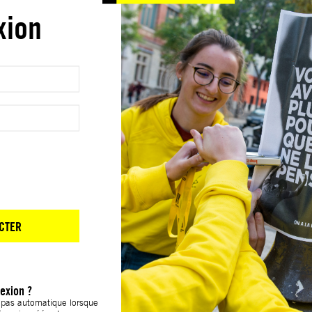
xion
CTER
exion ?
t pas automatique lorsque