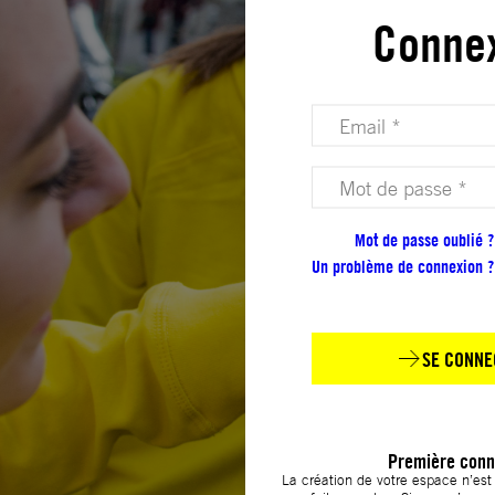
Conne
Votre adresse email (obligatoire)
Votre mot de passe (obligatoire)
Mot de passe oublié ?
Un problème de connexion ?
SE CONNE
Première conn
La création de votre espace n’es