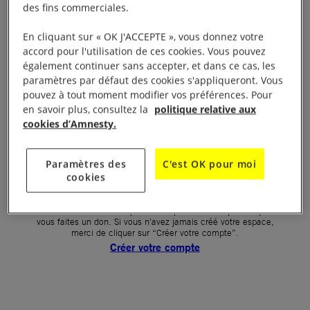
des fins commerciales.
Votre mot de passe (obligatoire)
En cliquant sur « OK J'ACCEPTE », vous donnez votre
accord pour l'utilisation de ces cookies. Vous pouvez
Mot de passe oublié ?
également continuer sans accepter, et dans ce cas, les
Un problème de connexion ?
paramètres par défaut des cookies s'appliqueront. Vous
pouvez à tout moment modifier vos préférences. Pour
en savoir plus, consultez la
politique relative aux
cookies d’Amnesty.
SE CONNECTER
Paramètres des
C'est OK pour moi
cookies
Première connexion ?
La création de votre espace n’est pas automatique lorsque
vous faites un don. Si vous n’avez jamais créé votre espace,
merci de cliquer sur “Créer votre compte”.
Créer votre compte