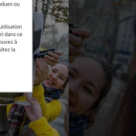
endues ou
tilisation
et dans ce
pouvez à
ltez la