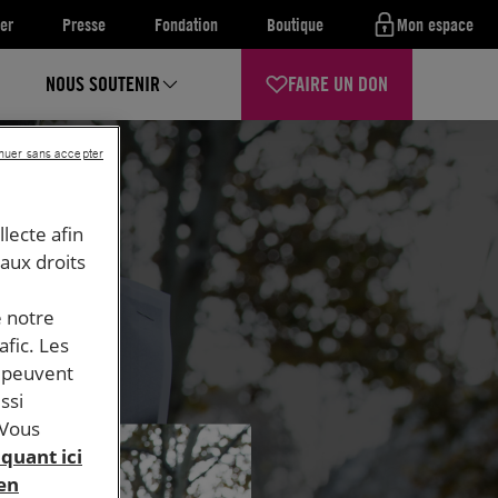
er
Presse
Fondation
Boutique
Mon espace
NOUS SOUTENIR
FAIRE UN DON
nuer sans accepter
llecte afin
 aux droits
e notre
afic. Les
s peuvent
ssi
 Vous
iquant ici
 en