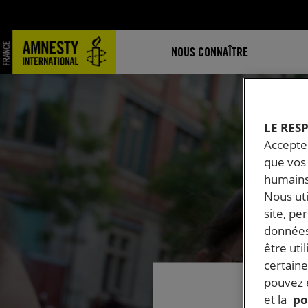
NOUS CONNAÎTRE
LE RES
Accepter
que vos 
humains
Nous ut
site, pe
données
être uti
certaine
pouvez e
et la
po