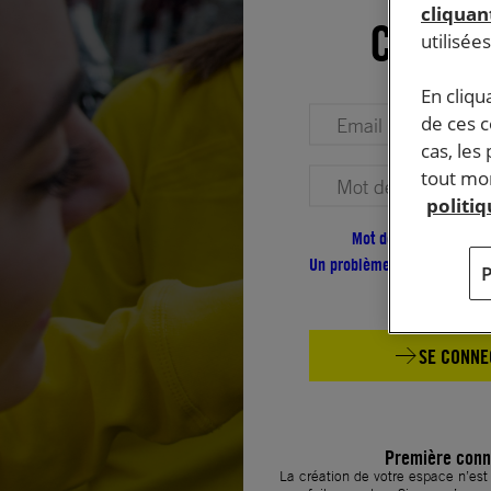
cliquant
Conne
utilisée
En cliqu
Votre adresse email (obligatoire)
de ces 
cas, les
tout mom
Votre mot de passe (obligatoire)
politi
Mot de passe oublié ?
Un problème de connexion ?
SE CONNE
Première conn
La création de votre espace n’es