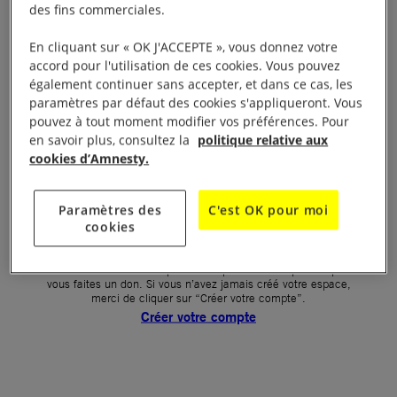
des fins commerciales.
Votre mot de passe (obligatoire)
En cliquant sur « OK J'ACCEPTE », vous donnez votre
accord pour l'utilisation de ces cookies. Vous pouvez
Mot de passe oublié ?
également continuer sans accepter, et dans ce cas, les
Un problème de connexion ?
paramètres par défaut des cookies s'appliqueront. Vous
pouvez à tout moment modifier vos préférences. Pour
en savoir plus, consultez la
politique relative aux
cookies d’Amnesty.
SE CONNECTER
Paramètres des
C'est OK pour moi
cookies
Première connexion ?
La création de votre espace n’est pas automatique lorsque
vous faites un don. Si vous n’avez jamais créé votre espace,
merci de cliquer sur “Créer votre compte”.
Créer votre compte