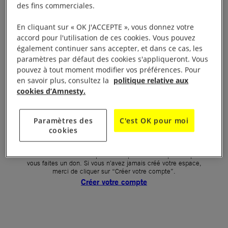
des fins commerciales.
Votre mot de passe (obligatoire)
En cliquant sur « OK J'ACCEPTE », vous donnez votre
accord pour l'utilisation de ces cookies. Vous pouvez
Mot de passe oublié ?
également continuer sans accepter, et dans ce cas, les
Un problème de connexion ?
paramètres par défaut des cookies s'appliqueront. Vous
pouvez à tout moment modifier vos préférences. Pour
en savoir plus, consultez la
politique relative aux
cookies d’Amnesty.
SE CONNECTER
Paramètres des
C'est OK pour moi
cookies
Première connexion ?
La création de votre espace n’est pas automatique lorsque
vous faites un don. Si vous n’avez jamais créé votre espace,
merci de cliquer sur “Créer votre compte”.
Créer votre compte