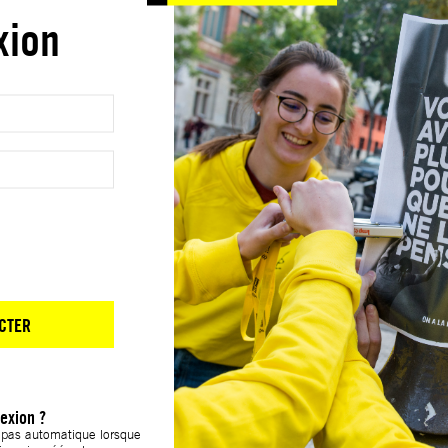
xion
CTER
exion ?
t pas automatique lorsque