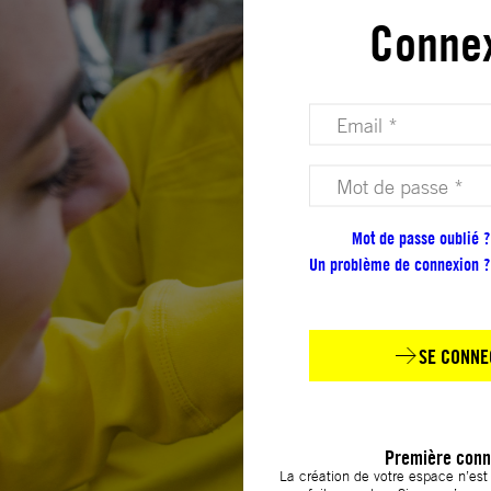
Conne
Votre adresse email (obligatoire)
Votre mot de passe (obligatoire)
Mot de passe oublié ?
Un problème de connexion ?
SE CONNE
Première conn
La création de votre espace n’es