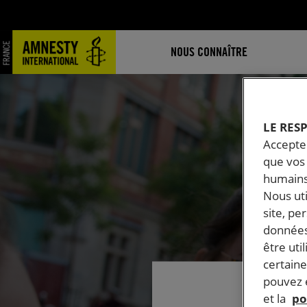
NOUS CONNAÎTRE
LE RES
Accepter
que vos 
humains
Nous ut
site, pe
données
être uti
certaine
pouvez e
et la
po