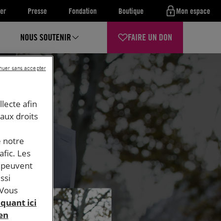
er
Presse
Fondation
Boutique
Mon espace
NOUS SOUTENIR
FAIRE UN DON
nuer sans accepter
llecte afin
 aux droits
e notre
afic. Les
s peuvent
ssi
 Vous
iquant ici
 en