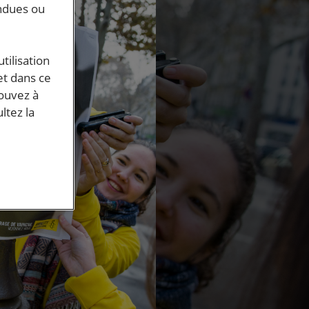
endues ou
tilisation
et dans ce
pouvez à
ltez la