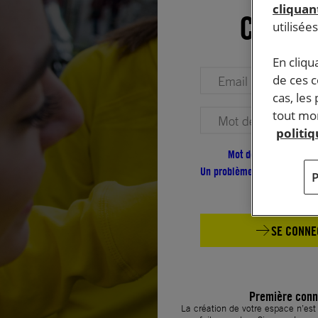
cliquant
Conne
utilisée
En cliqu
Votre adresse email (obligatoire)
de ces 
cas, les
tout mom
Votre mot de passe (obligatoire)
politi
Mot de passe oublié ?
Un problème de connexion ?
SE CONNE
Première conn
La création de votre espace n’es