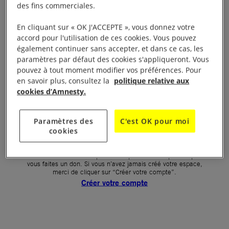
des fins commerciales.
Votre mot de passe (obligatoire)
En cliquant sur « OK J'ACCEPTE », vous donnez votre
accord pour l'utilisation de ces cookies. Vous pouvez
Mot de passe oublié ?
également continuer sans accepter, et dans ce cas, les
Un problème de connexion ?
paramètres par défaut des cookies s'appliqueront. Vous
pouvez à tout moment modifier vos préférences. Pour
en savoir plus, consultez la
politique relative aux
cookies d’Amnesty.
SE CONNECTER
Paramètres des
C'est OK pour moi
cookies
Première connexion ?
La création de votre espace n’est pas automatique lorsque
vous faites un don. Si vous n’avez jamais créé votre espace,
merci de cliquer sur “Créer votre compte”.
Créer votre compte