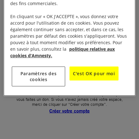
des fins commerciales.
Votre mot de passe (obligatoire)
En cliquant sur « OK J'ACCEPTE », vous donnez votre
accord pour l'utilisation de ces cookies. Vous pouvez
Mot de passe oublié ?
également continuer sans accepter, et dans ce cas, les
Un problème de connexion ?
paramètres par défaut des cookies s'appliqueront. Vous
pouvez à tout moment modifier vos préférences. Pour
en savoir plus, consultez la
politique relative aux
cookies d’Amnesty.
SE CONNECTER
Paramètres des
C'est OK pour moi
cookies
Première connexion ?
La création de votre espace n’est pas automatique lorsque
vous faites un don. Si vous n’avez jamais créé votre espace,
merci de cliquer sur “Créer votre compte”.
Créer votre compte