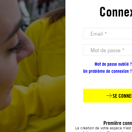
Conne
Votre adresse email (obligatoire)
Votre mot de passe (obligatoire)
Mot de passe oublié ?
Un problème de connexion ?
SE CONNE
Première conn
La création de votre espace n’es