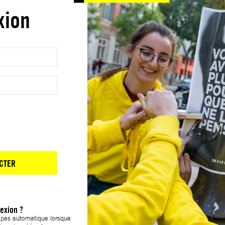
xion
CTER
exion ?
t pas automatique lorsque