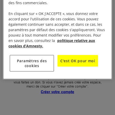
des fins commerciales.
Votre mot de passe (obligatoire)
En cliquant sur « OK J'ACCEPTE », vous donnez votre
accord pour l'utilisation de ces cookies. Vous pouvez
Mot de passe oublié ?
également continuer sans accepter, et dans ce cas, les
Un problème de connexion ?
paramètres par défaut des cookies s'appliqueront. Vous
pouvez à tout moment modifier vos préférences. Pour
en savoir plus, consultez la
politique relative aux
cookies d’Amnesty.
SE CONNECTER
Paramètres des
C'est OK pour moi
cookies
Première connexion ?
La création de votre espace n’est pas automatique lorsque
vous faites un don. Si vous n’avez jamais créé votre espace,
merci de cliquer sur “Créer votre compte”.
Créer votre compte