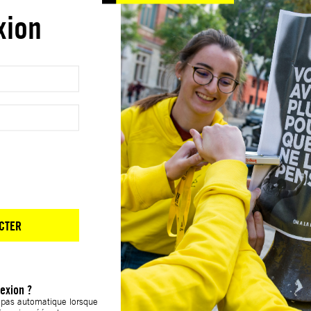
xion
CTER
exion ?
t pas automatique lorsque