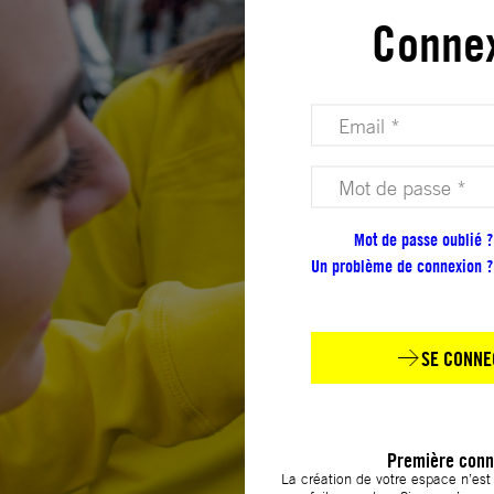
Conne
Votre adresse email (obligatoire)
Votre mot de passe (obligatoire)
Mot de passe oublié ?
Un problème de connexion ?
SE CONNE
Première conn
La création de votre espace n’es