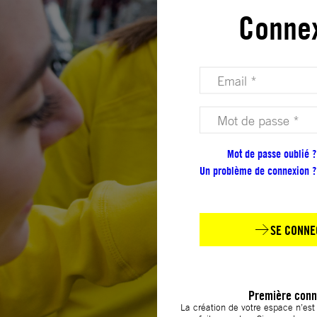
Conne
Votre adresse email (obligatoire)
Votre mot de passe (obligatoire)
Mot de passe oublié ?
Un problème de connexion ?
SE CONNE
Première conn
La création de votre espace n’es