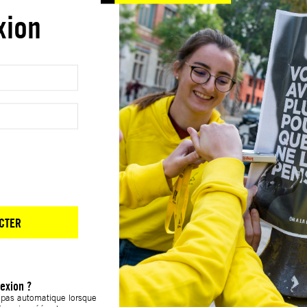
xion
CTER
exion ?
t pas automatique lorsque