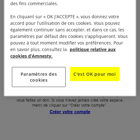
des fins commerciales.
Votre mot de passe (obligatoire)
En cliquant sur « OK J'ACCEPTE », vous donnez votre
accord pour l'utilisation de ces cookies. Vous pouvez
Mot de passe oublié ?
également continuer sans accepter, et dans ce cas, les
Un problème de connexion ?
paramètres par défaut des cookies s'appliqueront. Vous
pouvez à tout moment modifier vos préférences. Pour
en savoir plus, consultez la
politique relative aux
cookies d’Amnesty.
SE CONNECTER
Paramètres des
C'est OK pour moi
cookies
Première connexion ?
La création de votre espace n’est pas automatique lorsque
vous faites un don. Si vous n’avez jamais créé votre espace,
merci de cliquer sur “Créer votre compte”.
Créer votre compte