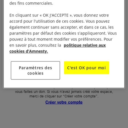
des fins commerciales.
Votre mot de passe (obligatoire)
En cliquant sur « OK J'ACCEPTE », vous donnez votre
accord pour l'utilisation de ces cookies. Vous pouvez
Mot de passe oublié ?
également continuer sans accepter, et dans ce cas, les
Un problème de connexion ?
paramètres par défaut des cookies s'appliqueront. Vous
pouvez à tout moment modifier vos préférences. Pour
en savoir plus, consultez la
politique relative aux
cookies d’Amnesty.
SE CONNECTER
Paramètres des
C'est OK pour moi
cookies
Première connexion ?
La création de votre espace n’est pas automatique lorsque
vous faites un don. Si vous n’avez jamais créé votre espace,
merci de cliquer sur “Créer votre compte”.
Créer votre compte