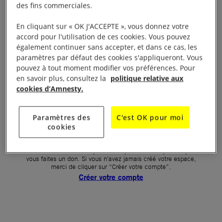
des fins commerciales.
Votre mot de passe (obligatoire)
En cliquant sur « OK J'ACCEPTE », vous donnez votre
accord pour l'utilisation de ces cookies. Vous pouvez
Mot de passe oublié ?
également continuer sans accepter, et dans ce cas, les
Un problème de connexion ?
paramètres par défaut des cookies s'appliqueront. Vous
pouvez à tout moment modifier vos préférences. Pour
en savoir plus, consultez la
politique relative aux
cookies d’Amnesty.
SE CONNECTER
Paramètres des
C'est OK pour moi
cookies
Première connexion ?
La création de votre espace n’est pas automatique lorsque
vous faites un don. Si vous n’avez jamais créé votre espace,
merci de cliquer sur “Créer votre compte”.
Créer votre compte