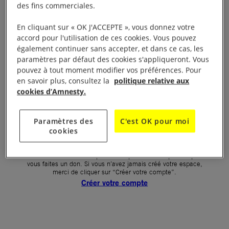
des fins commerciales.
Votre mot de passe (obligatoire)
En cliquant sur « OK J'ACCEPTE », vous donnez votre
accord pour l'utilisation de ces cookies. Vous pouvez
Mot de passe oublié ?
également continuer sans accepter, et dans ce cas, les
Un problème de connexion ?
paramètres par défaut des cookies s'appliqueront. Vous
pouvez à tout moment modifier vos préférences. Pour
en savoir plus, consultez la
politique relative aux
cookies d’Amnesty.
SE CONNECTER
Paramètres des
C'est OK pour moi
cookies
Première connexion ?
La création de votre espace n’est pas automatique lorsque
vous faites un don. Si vous n’avez jamais créé votre espace,
merci de cliquer sur “Créer votre compte”.
Créer votre compte