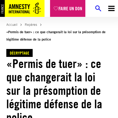
Aller
FAIRE UN DON
au
contenu
Accueil
Repères
«Permis de tuer» : ce que changerait la loi sur la présomption de
légitime défense de la police
DÉCRYPTAGE
«Permis de tuer» : ce
que changerait la loi
sur la présomption de
légitime défense de la
police