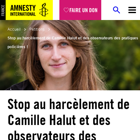
Aller
FAIRE UN DON
au
contenu
Accueil
Pétitions
Stop au harcèlement de Camille Halut et des observateurs des pratiques
policières !
Stop au harcèlement de
Camille Halut et des
observateurs des