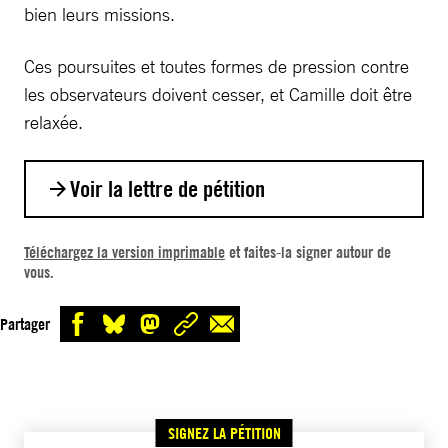
bien leurs missions.
Ces poursuites et toutes formes de pression contre
les observateurs doivent cesser, et Camille doit être
relaxée.
Voir la lettre de pétition
Monsieur le ministre,
Téléchargez la version imprimable
et faites-la signer autour de
vous.
Depuis plusieurs mois, les observateurs et
observatrices des pratiques policières présents
Partager
dans les manifestations sont régulièrement
victimes d’intimidations, d’insultes voire de
violences de la part de certains membres des
forces de l’ordre. Une partie de ces violences
SIGNEZ LA PÉTITION