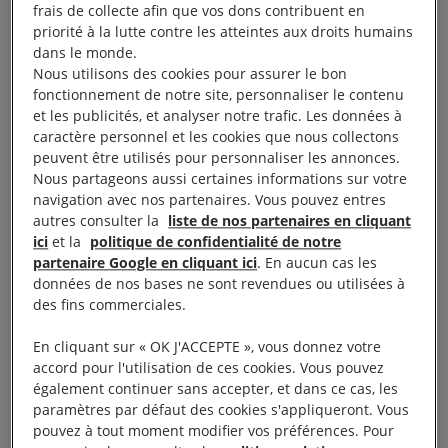
l’Homme de l’ONU va tenir une session extraordinaire le 24
frais de collecte afin que vos dons contribuent en
novembre sur la détérioration des droits humains en Iran.
priorité à la lutte contre les atteintes aux droits humains
Vous pouvez la suivre ici. Un temps important qui va ouvrir
dans le monde.
la voie à la demande d’un mécanisme indépendant
Nous utilisons des cookies pour assurer le bon
d’enquête. Iraniennes, Iraniens, nous sommes et resterons à
fonctionnement de notre site, personnaliser le contenu
vos côtés.
et les publicités, et analyser notre trafic. Les données à
caractère personnel et les cookies que nous collectons
peuvent être utilisés pour personnaliser les annonces.
_
Nous partageons aussi certaines informations sur votre
navigation avec nos partenaires. Vous pouvez entres
Les manifestations qui ont éclaté en Iran en
autres consulter la
liste de nos partenaires en cliquant
réaction à la mort en détention d’une jeune femme
ici
et la
politique de confidentialité de notre
partenaire Google en cliquant ici
. En aucun cas les
de 22 ans, Mahsa Amini, sont réprimées dans la
données de nos bases ne sont revendues ou utilisées à
violence par les autorités iraniennes. Appelez la
des fins commerciales.
communauté internationale à agir dès à présent.
En cliquant sur « OK J'ACCEPTE », vous donnez votre
accord pour l'utilisation de ces cookies. Vous pouvez
Le 13 septembre 2022,
Mahsa Amini,
une Kurde
également continuer sans accepter, et dans ce cas, les
iranienne, visitait Téhéran avec sa famille. C’est là
paramètres par défaut des cookies s'appliqueront. Vous
pouvez à tout moment modifier vos préférences. Pour
qu’elle a été arrêtée par la police des mœurs